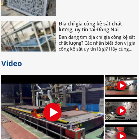
Địa chỉ gia công kệ sắt chất
lượng, uy tín tại Đồng Nai
Bạn đang tìm địa chỉ gia công kệ sắt
chất lượng? Các nhận biết đơn vị gia
công kệ sắt uy tín là gì? Hãy cùng
nhau TÌM HIỂU NGAY nhé!
Video
Bỏ túi địa chỉ gia công palet sắt
giá rẻ nhất tại Đồng Nai
Bạn đang tìm địa chỉ gia công palet
sắt giá rẻ, uy tín, chất lượng? Bạn
muốn tìm nơi nhận gia công palet
sắt theo yêu cầu? Hãy LIÊN HỆ NGAY
nhé!
Đơn vị chuyên gia công palet sắt
theo yêu cầu uy tín