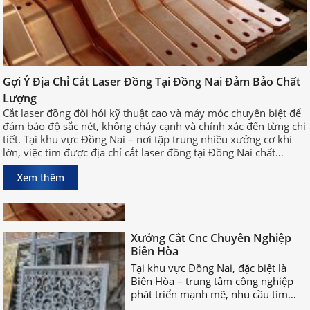
Gợi Ý Địa Chỉ Cắt Laser Đồng Tại Đồng Nai Đảm Bảo Chất
Gợi Ý Địa Chỉ Cắt Laser Đồng Tại
Lượng
Đồng Nai Đảm Bảo Chất Lượng
Cắt laser đồng đòi hỏi kỹ thuật cao và máy móc chuyên biệt để
Cắt laser đồng đòi hỏi kỹ thuật cao
đảm bảo độ sắc nét, không cháy cạnh và chính xác đến từng chi
và máy móc chuyên biệt để đảm bảo
tiết. Tại khu vực Đồng Nai – nơi tập trung nhiều xưởng cơ khí
độ sắc nét, không cháy cạnh và
lớn, việc tìm được địa chỉ cắt laser đồng tại Đồng Nai chất
chính xác đến từng chi tiết. Tại khu
lượng, uy tín sẽ giúp bạn rút ngắn thời gian sản xuất và đảm
Xem thêm
vực Đồng Nai – nơi tập trung nhiều
bảo hiệu quả công việc.
xưởng cơ khí lớn, việc tìm được địa
chỉ cắt laser đồng tại Đồng Nai chất
lượng, uy tín sẽ giúp bạn rút ngắn
Xưởng Cắt Cnc Chuyên Nghiệp
thời gian sản xuất và đảm bảo hiệu
Biên Hòa
quả công việc.
Tại khu vực Đồng Nai, đặc biệt là
Biên Hòa – trung tâm công nghiệp
phát triển mạnh mẽ, nhu cầu tìm
xưởng cắt CNC chuyên nghiệp Biên
Hòa ngày càng tăng cao.