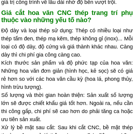
giá trị công trình về lâu dài nhờ độ bền vượt trội.
Giá cắt hoa văn CNC thép trang trí phụ
thuộc vào những yếu tố nào?
Độ dày và loại thép sử dụng: Thép có nhiều loại như
thép tấm đen, thép mạ kẽm, thép không gỉ (inox)... Mỗi
loại có độ dày, độ cứng và giá thành khác nhau. Càng
dày thì chi phí gia công càng cao.
Kích thước sản phẩm và độ phức tạp của hoa văn:
Những hoa văn đơn giản (hình học, kẻ sọc) sẽ có giá
rẻ hơn so với các hoa văn cầu kỳ (hoa lá, phong thủy,
hình trừu tượng).
Số lượng và thời gian hoàn thiện: Sản xuất số lượng
lớn sẽ được chiết khấu giá tốt hơn. Ngoài ra, nếu cần
thi công gấp, chi phí sẽ cao hơn do phải tăng ca hoặc
ưu tiên sản xuất.
Xử lý bề mặt sau cắt: Sau khi cắt CNC, bề mặt thép