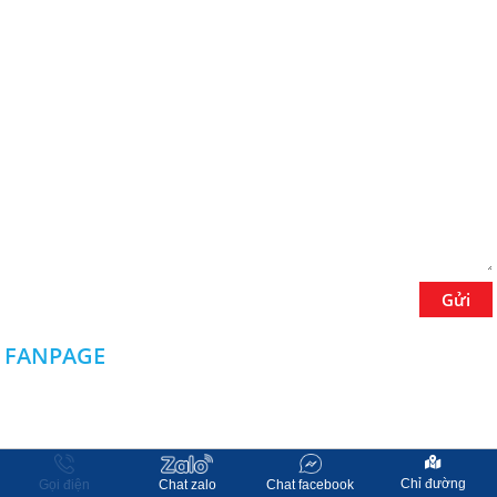
Dịch vụ cắt laser CNC Đồng Nai
giá rẻ chất lượng
Dịch vụ cắt laser CNC Đồng Nai giá
rẻ chất lượng ở đâu tốt? Tìm hiểu
sản phẩm và dịch vụ cắt laser CNC
tốt, giá thành thấp nhất tại Đồng Nai.
CLICK NGAY!
Lưu ngay địa chỉ xưởng cắt laser
tại Đồng Nai chuyên nghiệp
Đâu là xưởng cắt laser tại Đồng Nai
chuyên nghiệp? Xưởng cắt laser có
nhận làm theo yêu cầu không? Có
Gửi
đáp ứng được các chi tiết nhỏ
không? LIÊN HỆ NGAY
FANPAGE
Lưu ngay địa chỉ cắt laser kim
loại tại Bình Dương
Cắt laser kim loại tại bình dương là
gì? Vì sao nên sử dụng dịch vụ cắt
Chỉ đường
Gọi điện
Chat zalo
Chat facebook
laser? Ưu điểm của gia công cắt laser