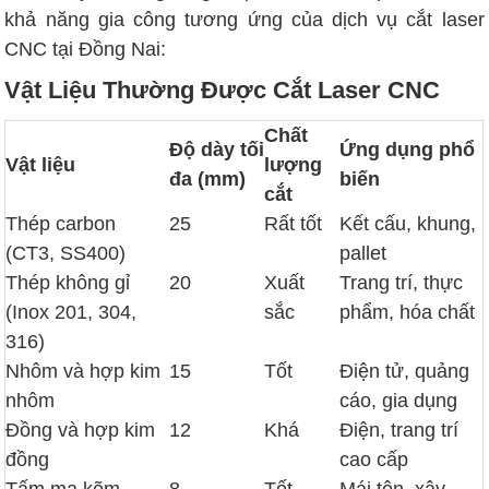
khả năng gia công tương ứng của dịch vụ cắt laser
CNC tại Đồng Nai:
Vật Liệu Thường Được Cắt Laser CNC
Chất
Độ dày tối
Ứng dụng phổ
Vật liệu
lượng
đa (mm)
biến
cắt
Thép carbon
25
Rất tốt
Kết cấu, khung,
(CT3, SS400)
pallet
Thép không gỉ
20
Xuất
Trang trí, thực
(Inox 201, 304,
sắc
phẩm, hóa chất
316)
Nhôm và hợp kim
15
Tốt
Điện tử, quảng
nhôm
cáo, gia dụng
Đồng và hợp kim
12
Khá
Điện, trang trí
đồng
cao cấp