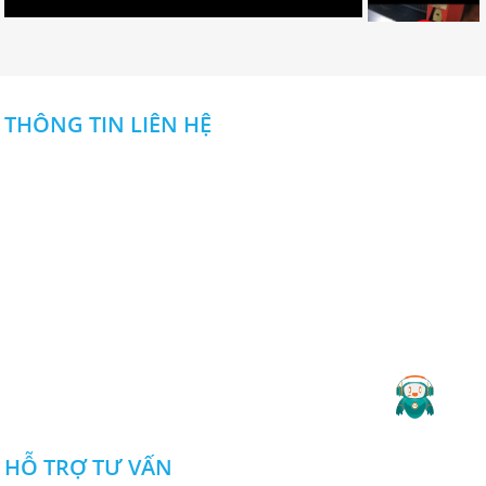
Nai? Muốn đặt palet cần những gì?
CLICK NGAY!
Dịch vụ gia công cắt laser CNC uy
tín ở đâu tốt nhất tại Đồng Nai?
THÔNG TIN LIÊN HỆ
Dịch vụ gia công cắt laser CNC uy tín
nào chuyên nghiệp và đảm bảo
CÔNG TY TNHH NGUYỄN ĐỨC DUY
thẩm mỹ, tính chính xác cho thành
phẩm? Tham khảo bài sau để biết rõ
Địa chỉ
:
Khu SXDV nhà máy Z114,Đ. Phan Đăng Lưu ,P .Long
hơn. CLICK NGAY!
Bình, Biên Hòa, Đồng Nai
0985 666 357
0913108357
:
-
Hotline
Lưu ngay địa chỉ cắt laser CNC
Bình Dương uy tín hiện nay
Email
:
ctytnhhnguyenducduy@gmail.com
Đâu là địa địa chỉ cắt laser CNC Bình
Website
: cokhinguyenducduy.vn
Dương uy tín được khách hàng quan
tâm hiện nay? Hãy cùng xem các
2019 Copyright ©
CÔNG TY TNHH NGUYỄN ĐỨC DUY
.
thông tin sau đây để có câu trả lời
nhé. XEM NGAY!
HỖ TRỢ TƯ VẤN