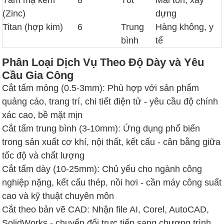
Tấm mạ kẽm
8
Tốt
Mái tôn, xây
(Zinc)
dựng
Titan (hợp kim)
6
Trung
Hàng không, y
bình
tế
Phân Loại Dịch Vụ Theo Độ Dày và Yêu
Cầu Gia Công
Cắt tấm mỏng (0.5-3mm): Phù hợp với sản phẩm
quảng cáo, trang trí, chi tiết điện tử - yêu cầu độ chính
xác cao, bề mặt mịn
Cắt tấm trung bình (3-10mm): Ứng dụng phổ biến
trong sản xuất cơ khí, nội thất, kết cấu - cân bằng giữa
tốc độ và chất lượng
Cắt tấm dày (10-25mm): Chủ yếu cho ngành công
nghiệp nặng, kết cấu thép, nồi hơi - cần máy công suất
cao và kỹ thuật chuyên môn
Cắt theo bản vẽ CAD: Nhận file AI, Corel, AutoCAD,
SolidWorks - chuyển đổi trực tiếp sang chương trình