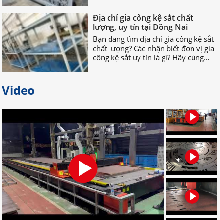
lượng, uy tín tại Đồng Nai
Bạn đang tìm địa chỉ gia công kệ sắt
chất lượng? Các nhận biết đơn vị gia
công kệ sắt uy tín là gì? Hãy cùng
nhau TÌM HIỂU NGAY nhé!
Video
Bỏ túi địa chỉ gia công palet sắt
giá rẻ nhất tại Đồng Nai
Bạn đang tìm địa chỉ gia công palet
sắt giá rẻ, uy tín, chất lượng? Bạn
muốn tìm nơi nhận gia công palet
sắt theo yêu cầu? Hãy LIÊN HỆ NGAY
nhé!
Đơn vị chuyên gia công palet sắt
theo yêu cầu uy tín
Đâu là đơn vị gia công palet sắt theo
yêu cầu chuyên nghiệp? Bạn muốn
tìm địa chỉ gia công palet tại Đồng