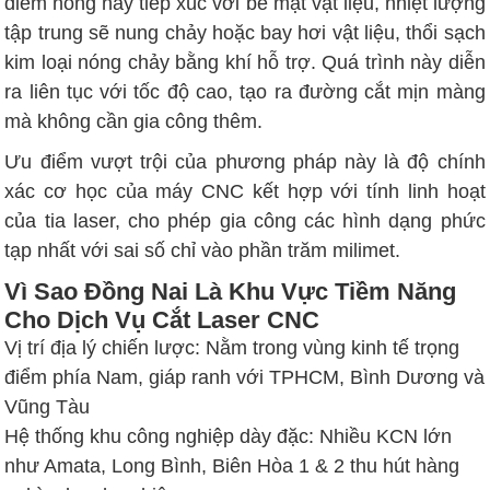
điểm nóng này tiếp xúc với bề mặt vật liệu, nhiệt lượng
tập trung sẽ nung chảy hoặc bay hơi vật liệu, thổi sạch
kim loại nóng chảy bằng khí hỗ trợ. Quá trình này diễn
ra liên tục với tốc độ cao, tạo ra đường cắt mịn màng
mà không cần gia công thêm.
Ưu điểm vượt trội của phương pháp này là độ chính
xác cơ học của máy CNC kết hợp với tính linh hoạt
của tia laser, cho phép gia công các hình dạng phức
tạp nhất với sai số chỉ vào phần trăm milimet.
Vì Sao Đồng Nai Là Khu Vực Tiềm Năng
Cho Dịch Vụ Cắt Laser CNC
Vị trí địa lý chiến lược: Nằm trong vùng kinh tế trọng
điểm phía Nam, giáp ranh với TPHCM, Bình Dương và
Vũng Tàu
Hệ thống khu công nghiệp dày đặc: Nhiều KCN lớn
như Amata, Long Bình, Biên Hòa 1 & 2 thu hút hàng