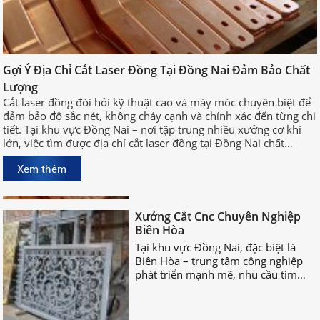
Gợi Ý Địa Chỉ Cắt Laser Đồng Tại
Gợi Ý Địa Chỉ Cắt Laser Đồng Tại Đồng Nai Đảm Bảo Chất
Đồng Nai Đảm Bảo Chất Lượng
Lượng
Cắt laser đồng đòi hỏi kỹ thuật cao
Cắt laser đồng đòi hỏi kỹ thuật cao và máy móc chuyên biệt để
và máy móc chuyên biệt để đảm bảo
đảm bảo độ sắc nét, không cháy cạnh và chính xác đến từng chi
độ sắc nét, không cháy cạnh và
tiết. Tại khu vực Đồng Nai – nơi tập trung nhiều xưởng cơ khí
chính xác đến từng chi tiết. Tại khu
lớn, việc tìm được địa chỉ cắt laser đồng tại Đồng Nai chất
vực Đồng Nai – nơi tập trung nhiều
lượng, uy tín sẽ giúp bạn rút ngắn thời gian sản xuất và đảm
xưởng cơ khí lớn, việc tìm được địa
Xem thêm
bảo hiệu quả công việc.
chỉ cắt laser đồng tại Đồng Nai chất
lượng, uy tín sẽ giúp bạn rút ngắn
Xưởng Cắt Cnc Chuyên Nghiệp
thời gian sản xuất và đảm bảo hiệu
Biên Hòa
quả công việc.
Tại khu vực Đồng Nai, đặc biệt là
Biên Hòa – trung tâm công nghiệp
phát triển mạnh mẽ, nhu cầu tìm
xưởng cắt CNC chuyên nghiệp Biên
Hòa ngày càng tăng cao.
Địa chỉ gia công kệ sắt chất