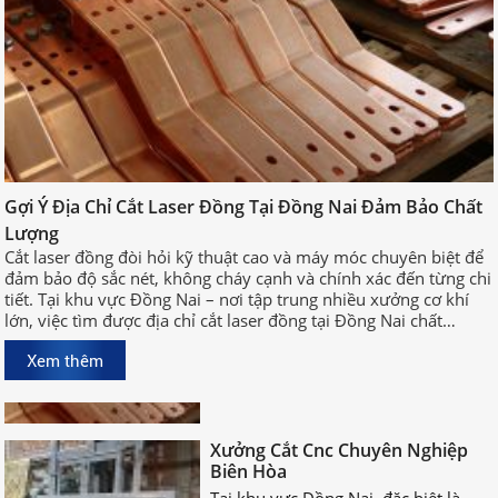
Gợi Ý Địa Chỉ Cắt Laser Đồng Tại Đồng Nai Đảm Bảo Chất
Gợi Ý Địa Chỉ Cắt Laser Đồng Tại
Lượng
Đồng Nai Đảm Bảo Chất Lượng
Cắt laser đồng đòi hỏi kỹ thuật cao và máy móc chuyên biệt để
Cắt laser đồng đòi hỏi kỹ thuật cao
đảm bảo độ sắc nét, không cháy cạnh và chính xác đến từng chi
và máy móc chuyên biệt để đảm bảo
tiết. Tại khu vực Đồng Nai – nơi tập trung nhiều xưởng cơ khí
độ sắc nét, không cháy cạnh và
lớn, việc tìm được địa chỉ cắt laser đồng tại Đồng Nai chất
chính xác đến từng chi tiết. Tại khu
lượng, uy tín sẽ giúp bạn rút ngắn thời gian sản xuất và đảm
vực Đồng Nai – nơi tập trung nhiều
Xem thêm
bảo hiệu quả công việc.
xưởng cơ khí lớn, việc tìm được địa
chỉ cắt laser đồng tại Đồng Nai chất
lượng, uy tín sẽ giúp bạn rút ngắn
Xưởng Cắt Cnc Chuyên Nghiệp
thời gian sản xuất và đảm bảo hiệu
Biên Hòa
quả công việc.
Tại khu vực Đồng Nai, đặc biệt là
Biên Hòa – trung tâm công nghiệp