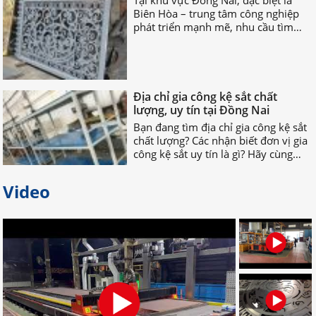
phát triển mạnh mẽ, nhu cầu tìm
xưởng cắt CNC chuyên nghiệp Biên
Hòa ngày càng tăng cao.
Địa chỉ gia công kệ sắt chất
lượng, uy tín tại Đồng Nai
Bạn đang tìm địa chỉ gia công kệ sắt
chất lượng? Các nhận biết đơn vị gia
công kệ sắt uy tín là gì? Hãy cùng
nhau TÌM HIỂU NGAY nhé!
Video
Bỏ túi địa chỉ gia công palet sắt
giá rẻ nhất tại Đồng Nai
Bạn đang tìm địa chỉ gia công palet
sắt giá rẻ, uy tín, chất lượng? Bạn
muốn tìm nơi nhận gia công palet
sắt theo yêu cầu? Hãy LIÊN HỆ NGAY
nhé!