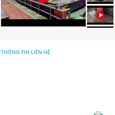
Đơn vị chuyên gia công palet sắt
theo yêu cầu uy tín
Đâu là đơn vị gia công palet sắt theo
yêu cầu chuyên nghiệp? Bạn muốn
tìm địa chỉ gia công palet tại Đồng
Nai? Muốn đặt palet cần những gì?
CLICK NGAY!
THÔNG TIN LIÊN HỆ
Dịch vụ gia công cắt laser CNC uy
tín ở đâu tốt nhất tại Đồng Nai?
CÔNG TY TNHH NGUYỄN ĐỨC DUY
Dịch vụ gia công cắt laser CNC uy tín
nào chuyên nghiệp và đảm bảo
thẩm mỹ, tính chính xác cho thành
Địa chỉ
:
Khu SXDV nhà máy Z114,Đ. Phan Đăng Lưu ,P .Long
phẩm? Tham khảo bài sau để biết rõ
Bình, Biên Hòa, Đồng Nai
hơn. CLICK NGAY!
0985 666 357
0913108357
:
-
Hotline
Email
:
ctytnhhnguyenducduy@gmail.com
Lưu ngay địa chỉ cắt laser CNC
Bình Dương uy tín hiện nay
Website
: cokhinguyenducduy.vn
Đâu là địa địa chỉ cắt laser CNC Bình
Dương uy tín được khách hàng quan