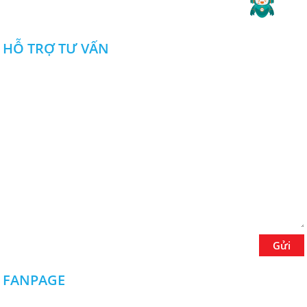
2019 Copyright ©
CÔNG TY TNHH NGUYỄN ĐỨC DUY
.
tâm hiện nay? Hãy cùng xem các
thông tin sau đây để có câu trả lời
nhé. XEM NGAY!
HỖ TRỢ TƯ VẤN
Dịch vụ cắt laser CNC Đồng Nai
giá rẻ chất lượng
Dịch vụ cắt laser CNC Đồng Nai giá
rẻ chất lượng ở đâu tốt? Tìm hiểu
sản phẩm và dịch vụ cắt laser CNC
tốt, giá thành thấp nhất tại Đồng Nai.
CLICK NGAY!
Lưu ngay địa chỉ xưởng cắt laser
tại Đồng Nai chuyên nghiệp
Đâu là xưởng cắt laser tại Đồng Nai
Gửi
chuyên nghiệp? Xưởng cắt laser có
nhận làm theo yêu cầu không? Có
đáp ứng được các chi tiết nhỏ
FANPAGE
không? LIÊN HỆ NGAY