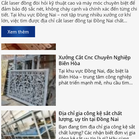
Cắt laser đồng đòi hỏi kỹ thuật cao và máy móc chuyên biệt để
Cắt laser đồng đòi hỏi kỹ thuật cao
đảm bảo độ sắc nét, không cháy cạnh và chính xác đến từng chi
và máy móc chuyên biệt để đảm bảo
tiết. Tại khu vực Đồng Nai – nơi tập trung nhiều xưởng cơ khí
độ sắc nét, không cháy cạnh và
lớn, việc tìm được địa chỉ cắt laser đồng tại Đồng Nai chất
chính xác đến từng chi tiết. Tại khu
lượng, uy tín sẽ giúp bạn rút ngắn thời gian sản xuất và đảm
vực Đồng Nai – nơi tập trung nhiều
Xem thêm
bảo hiệu quả công việc.
xưởng cơ khí lớn, việc tìm được địa
chỉ cắt laser đồng tại Đồng Nai chất
lượng, uy tín sẽ giúp bạn rút ngắn
Xưởng Cắt Cnc Chuyên Nghiệp
thời gian sản xuất và đảm bảo hiệu
Biên Hòa
quả công việc.
Tại khu vực Đồng Nai, đặc biệt là
Biên Hòa – trung tâm công nghiệp
phát triển mạnh mẽ, nhu cầu tìm
xưởng cắt CNC chuyên nghiệp Biên
Hòa ngày càng tăng cao.
Địa chỉ gia công kệ sắt chất
lượng, uy tín tại Đồng Nai
Bạn đang tìm địa chỉ gia công kệ sắt
chất lượng? Các nhận biết đơn vị gia
công kệ sắt uy tín là gì? Hãy cùng
nhau TÌM HIỂU NGAY nhé!