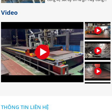
Video
Bỏ túi địa chỉ gia công palet sắt
giá rẻ nhất tại Đồng Nai
Bạn đang tìm địa chỉ gia công palet
sắt giá rẻ, uy tín, chất lượng? Bạn
muốn tìm nơi nhận gia công palet
sắt theo yêu cầu? Hãy LIÊN HỆ NGAY
nhé!
Đơn vị chuyên gia công palet sắt
theo yêu cầu uy tín
Đâu là đơn vị gia công palet sắt theo
yêu cầu chuyên nghiệp? Bạn muốn
tìm địa chỉ gia công palet tại Đồng
Nai? Muốn đặt palet cần những gì?
CLICK NGAY!
THÔNG TIN LIÊN HỆ
Dịch vụ gia công cắt laser CNC uy
tín ở đâu tốt nhất tại Đồng Nai?