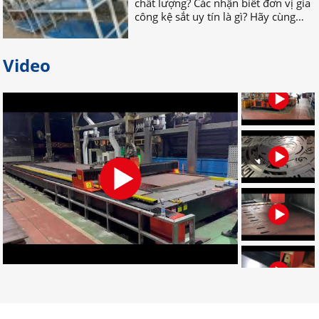
nhau TÌM HIỂU NGAY nhé!
Video
Bỏ túi địa chỉ gia công palet sắt
giá rẻ nhất tại Đồng Nai
Bạn đang tìm địa chỉ gia công palet
sắt giá rẻ, uy tín, chất lượng? Bạn
muốn tìm nơi nhận gia công palet
sắt theo yêu cầu? Hãy LIÊN HỆ NGAY
nhé!
Đơn vị chuyên gia công palet sắt
theo yêu cầu uy tín
Đâu là đơn vị gia công palet sắt theo
yêu cầu chuyên nghiệp? Bạn muốn
tìm địa chỉ gia công palet tại Đồng
Nai? Muốn đặt palet cần những gì?
CLICK NGAY!