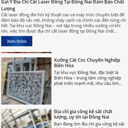
Gợi Ý Địa Chỉ Cắt Laser Đồng Tại
Gợi Ý Địa Chỉ Cắt Laser Đồng Tại Đồng Nai Đảm Bảo Chất
Đồng Nai Đảm Bảo Chất Lượng
Lượng
Cắt laser đồng đòi hỏi kỹ thuật cao
Cắt laser đồng đòi hỏi kỹ thuật cao và máy móc chuyên biệt để
và máy móc chuyên biệt để đảm bảo
đảm bảo độ sắc nét, không cháy cạnh và chính xác đến từng chi
độ sắc nét, không cháy cạnh và
tiết. Tại khu vực Đồng Nai – nơi tập trung nhiều xưởng cơ khí
chính xác đến từng chi tiết. Tại khu
lớn, việc tìm được địa chỉ cắt laser đồng tại Đồng Nai chất
vực Đồng Nai – nơi tập trung nhiều
lượng, uy tín sẽ giúp bạn rút ngắn thời gian sản xuất và đảm
xưởng cơ khí lớn, việc tìm được địa
Xem thêm
bảo hiệu quả công việc.
chỉ cắt laser đồng tại Đồng Nai chất
lượng, uy tín sẽ giúp bạn rút ngắn
Xưởng Cắt Cnc Chuyên Nghiệp
thời gian sản xuất và đảm bảo hiệu
Biên Hòa
quả công việc.
Tại khu vực Đồng Nai, đặc biệt là
Biên Hòa – trung tâm công nghiệp
phát triển mạnh mẽ, nhu cầu tìm
xưởng cắt CNC chuyên nghiệp Biên
Hòa ngày càng tăng cao.
Địa chỉ gia công kệ sắt chất
lượng, uy tín tại Đồng Nai
Bạn đang tìm địa chỉ gia công kệ sắt
chất lượng? Các nhận biết đơn vị gia
công kệ sắt uy tín là gì? Hãy cùng