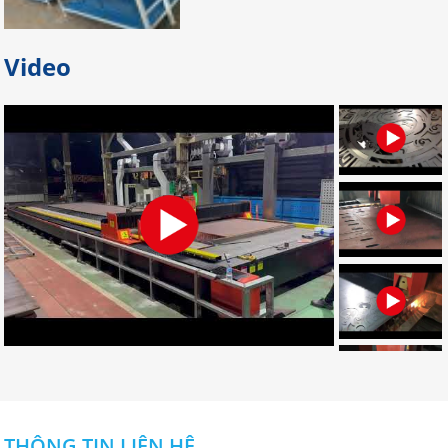
Bỏ túi địa chỉ gia công palet sắt
Video
giá rẻ nhất tại Đồng Nai
Bạn đang tìm địa chỉ gia công palet
sắt giá rẻ, uy tín, chất lượng? Bạn
muốn tìm nơi nhận gia công palet
sắt theo yêu cầu? Hãy LIÊN HỆ NGAY
nhé!
Đơn vị chuyên gia công palet sắt
theo yêu cầu uy tín
Đâu là đơn vị gia công palet sắt theo
yêu cầu chuyên nghiệp? Bạn muốn
tìm địa chỉ gia công palet tại Đồng
Nai? Muốn đặt palet cần những gì?
CLICK NGAY!
Dịch vụ gia công cắt laser CNC uy
tín ở đâu tốt nhất tại Đồng Nai?
THÔNG TIN LIÊN HỆ