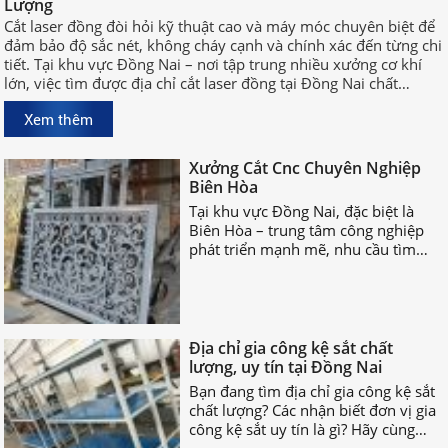
Lượng
và máy móc chuyên biệt để đảm bảo
Cắt laser đồng đòi hỏi kỹ thuật cao và máy móc chuyên biệt để
độ sắc nét, không cháy cạnh và
đảm bảo độ sắc nét, không cháy cạnh và chính xác đến từng chi
chính xác đến từng chi tiết. Tại khu
tiết. Tại khu vực Đồng Nai – nơi tập trung nhiều xưởng cơ khí
vực Đồng Nai – nơi tập trung nhiều
lớn, việc tìm được địa chỉ cắt laser đồng tại Đồng Nai chất
xưởng cơ khí lớn, việc tìm được địa
lượng, uy tín sẽ giúp bạn rút ngắn thời gian sản xuất và đảm
chỉ cắt laser đồng tại Đồng Nai chất
Xem thêm
bảo hiệu quả công việc.
lượng, uy tín sẽ giúp bạn rút ngắn
Xưởng Cắt Cnc Chuyên Nghiệp
thời gian sản xuất và đảm bảo hiệu
Biên Hòa
quả công việc.
Tại khu vực Đồng Nai, đặc biệt là
Biên Hòa – trung tâm công nghiệp
phát triển mạnh mẽ, nhu cầu tìm
xưởng cắt CNC chuyên nghiệp Biên
Hòa ngày càng tăng cao.
Địa chỉ gia công kệ sắt chất
lượng, uy tín tại Đồng Nai
Bạn đang tìm địa chỉ gia công kệ sắt
chất lượng? Các nhận biết đơn vị gia
công kệ sắt uy tín là gì? Hãy cùng
nhau TÌM HIỂU NGAY nhé!