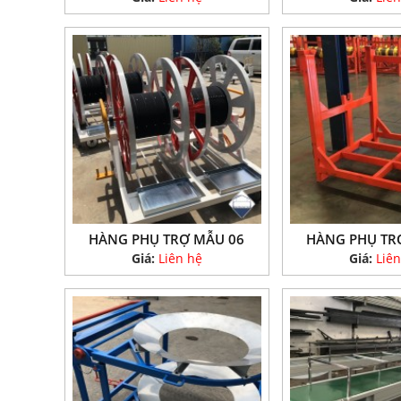
HÀNG PHỤ TRỢ MẪU 06
HÀNG PHỤ TR
Giá:
Liên hệ
Giá:
Liên