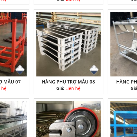
Ợ MẪU 07
HÀNG PHỤ TRỢ MẪU 08
HÀNG PH
 hệ
Giá:
Liên hệ
Gi