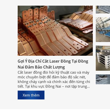
Gợi Ý Địa Chỉ Cắt Laser Đồng Tại Đồng
Nai Đảm Bảo Chất Lượng
Cắt laser đồng đòi hỏi kỹ thuật cao và máy
móc chuyên biệt để đảm bảo độ sắc nét,
không cháy cạnh và chính xác đến từng chi
tiết. Tại khu vực Đồng Nai – nơi tập trung
nhiều xưởng cơ khí lớn, việc tìm được địa
Xem thêm
chỉ cắt laser đồng tại Đồng Nai chất lượng,
uy tín sẽ giúp bạn rút ngắn thời gian sản
xuất và đảm bảo hiệu quả công việc.