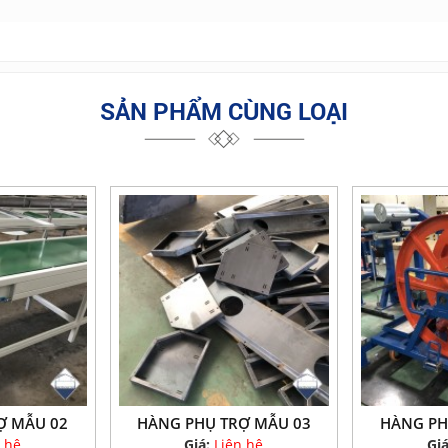
SẢN PHẨM CÙNG LOẠI
Ợ MẪU 02
HÀNG PHỤ TRỢ MẪU 03
HÀNG PH
 hệ
Giá:
Liên hệ
Gi