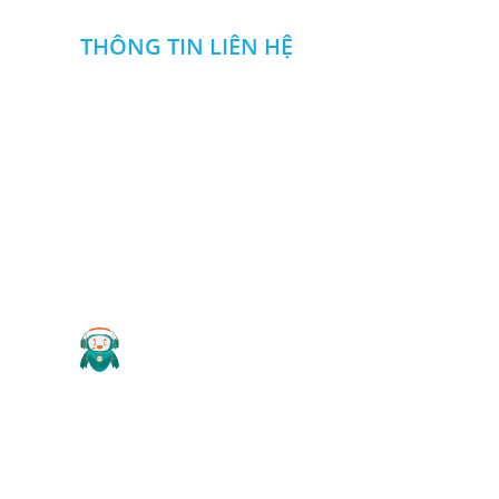
THÔNG TIN LIÊN HỆ
CÔNG TY TNHH NGUYỄN ĐỨC DUY
Địa chỉ
:
Khu SXDV nhà máy Z114,Đ. Phan Đăng Lưu
,P .Long Bình, Biên Hòa, Đồng Nai
0985 666 357
0913108357
:
-
Hotline
Email
:
ctytnhhnguyenducduy@gmail.com
Website
: cokhinguyenducduy.vn
2019 Copyright ©
CÔNG TY TNHH NGUYỄN ĐỨC DUY
.