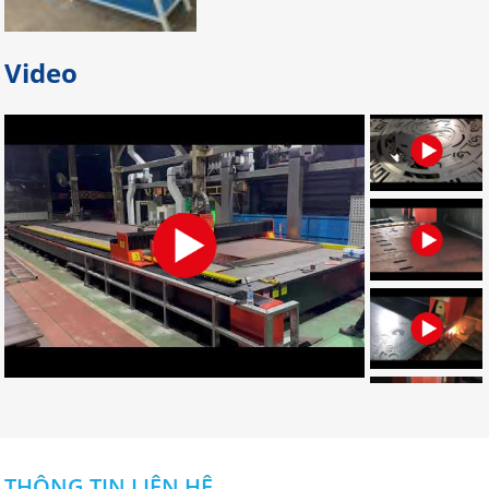
Bỏ túi địa chỉ gia công palet sắt
giá rẻ nhất tại Đồng Nai
Video
Bạn đang tìm địa chỉ gia công palet
sắt giá rẻ, uy tín, chất lượng? Bạn
muốn tìm nơi nhận gia công palet
sắt theo yêu cầu? Hãy LIÊN HỆ NGAY
nhé!
Đơn vị chuyên gia công palet sắt
theo yêu cầu uy tín
Đâu là đơn vị gia công palet sắt theo
yêu cầu chuyên nghiệp? Bạn muốn
tìm địa chỉ gia công palet tại Đồng
Nai? Muốn đặt palet cần những gì?
CLICK NGAY!
Dịch vụ gia công cắt laser CNC uy
tín ở đâu tốt nhất tại Đồng Nai?
Dịch vụ gia công cắt laser CNC uy tín
THÔNG TIN LIÊN HỆ