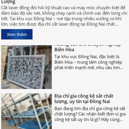
và máy móc chuyên biệt để đảm bảo
Lượng
độ sắc nét, không cháy cạnh và
Cắt laser đồng đòi hỏi kỹ thuật cao và máy móc chuyên biệt để
chính xác đến từng chi tiết. Tại khu
đảm bảo độ sắc nét, không cháy cạnh và chính xác đến từng chi
vực Đồng Nai – nơi tập trung nhiều
tiết. Tại khu vực Đồng Nai – nơi tập trung nhiều xưởng cơ khí
xưởng cơ khí lớn, việc tìm được địa
lớn, việc tìm được địa chỉ cắt laser đồng tại Đồng Nai chất
chỉ cắt laser đồng tại Đồng Nai chất
lượng, uy tín sẽ giúp bạn rút ngắn thời gian sản xuất và đảm
lượng, uy tín sẽ giúp bạn rút ngắn
Xem thêm
Xưởng Cắt Cnc Chuyên Nghiệp
bảo hiệu quả công việc.
thời gian sản xuất và đảm bảo hiệu
Biên Hòa
quả công việc.
Tại khu vực Đồng Nai, đặc biệt là
Biên Hòa – trung tâm công nghiệp
phát triển mạnh mẽ, nhu cầu tìm
xưởng cắt CNC chuyên nghiệp Biên
Hòa ngày càng tăng cao.
Địa chỉ gia công kệ sắt chất
lượng, uy tín tại Đồng Nai
Bạn đang tìm địa chỉ gia công kệ sắt
chất lượng? Các nhận biết đơn vị gia
công kệ sắt uy tín là gì? Hãy cùng
nhau TÌM HIỂU NGAY nhé!