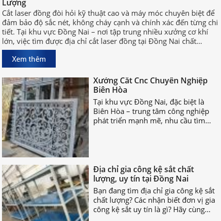
Lượng
và máy móc chuyên biệt để đảm bảo
Cắt laser đồng đòi hỏi kỹ thuật cao và máy móc chuyên biệt để
độ sắc nét, không cháy cạnh và
đảm bảo độ sắc nét, không cháy cạnh và chính xác đến từng chi
chính xác đến từng chi tiết. Tại khu
tiết. Tại khu vực Đồng Nai – nơi tập trung nhiều xưởng cơ khí
vực Đồng Nai – nơi tập trung nhiều
lớn, việc tìm được địa chỉ cắt laser đồng tại Đồng Nai chất
xưởng cơ khí lớn, việc tìm được địa
lượng, uy tín sẽ giúp bạn rút ngắn thời gian sản xuất và đảm
chỉ cắt laser đồng tại Đồng Nai chất
Xem thêm
bảo hiệu quả công việc.
lượng, uy tín sẽ giúp bạn rút ngắn
Xưởng Cắt Cnc Chuyên Nghiệp
thời gian sản xuất và đảm bảo hiệu
Biên Hòa
quả công việc.
Tại khu vực Đồng Nai, đặc biệt là
Biên Hòa – trung tâm công nghiệp
phát triển mạnh mẽ, nhu cầu tìm
xưởng cắt CNC chuyên nghiệp Biên
Hòa ngày càng tăng cao.
Địa chỉ gia công kệ sắt chất
lượng, uy tín tại Đồng Nai
Bạn đang tìm địa chỉ gia công kệ sắt
chất lượng? Các nhận biết đơn vị gia
công kệ sắt uy tín là gì? Hãy cùng
nhau TÌM HIỂU NGAY nhé!