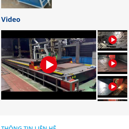
Bỏ túi địa chỉ gia công palet sắt
Video
giá rẻ nhất tại Đồng Nai
Bạn đang tìm địa chỉ gia công palet
sắt giá rẻ, uy tín, chất lượng? Bạn
muốn tìm nơi nhận gia công palet
sắt theo yêu cầu? Hãy LIÊN HỆ NGAY
nhé!
Đơn vị chuyên gia công palet sắt
theo yêu cầu uy tín
Đâu là đơn vị gia công palet sắt theo
yêu cầu chuyên nghiệp? Bạn muốn
tìm địa chỉ gia công palet tại Đồng
Nai? Muốn đặt palet cần những gì?
CLICK NGAY!
Dịch vụ gia công cắt laser CNC uy
tín ở đâu tốt nhất tại Đồng Nai?
THÔNG TIN LIÊN HỆ
Dịch vụ gia công cắt laser CNC uy tín