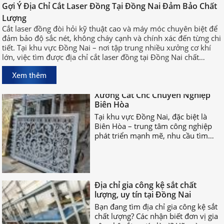
Gợi Ý Địa Chỉ Cắt Laser Đồng Tại Đồng Nai Đảm Bảo Chất
Cắt laser đồng đòi hỏi kỹ thuật cao
Lượng
và máy móc chuyên biệt để đảm bảo
Cắt laser đồng đòi hỏi kỹ thuật cao và máy móc chuyên biệt để
độ sắc nét, không cháy cạnh và
đảm bảo độ sắc nét, không cháy cạnh và chính xác đến từng chi
chính xác đến từng chi tiết. Tại khu
tiết. Tại khu vực Đồng Nai – nơi tập trung nhiều xưởng cơ khí
vực Đồng Nai – nơi tập trung nhiều
lớn, việc tìm được địa chỉ cắt laser đồng tại Đồng Nai chất
xưởng cơ khí lớn, việc tìm được địa
lượng, uy tín sẽ giúp bạn rút ngắn thời gian sản xuất và đảm
chỉ cắt laser đồng tại Đồng Nai chất
Xem thêm
bảo hiệu quả công việc.
lượng, uy tín sẽ giúp bạn rút ngắn
Xưởng Cắt Cnc Chuyên Nghiệp
thời gian sản xuất và đảm bảo hiệu
Biên Hòa
quả công việc.
Tại khu vực Đồng Nai, đặc biệt là
Biên Hòa – trung tâm công nghiệp
phát triển mạnh mẽ, nhu cầu tìm
xưởng cắt CNC chuyên nghiệp Biên
Hòa ngày càng tăng cao.
Địa chỉ gia công kệ sắt chất
lượng, uy tín tại Đồng Nai
Bạn đang tìm địa chỉ gia công kệ sắt
chất lượng? Các nhận biết đơn vị gia
công kệ sắt uy tín là gì? Hãy cùng
nhau TÌM HIỂU NGAY nhé!