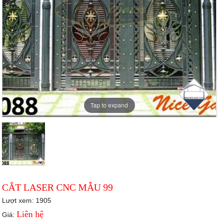
Tap to expand
CẮT LASER CNC MẪU 99
Lượt xem: 1905
Liên hệ
Giá: