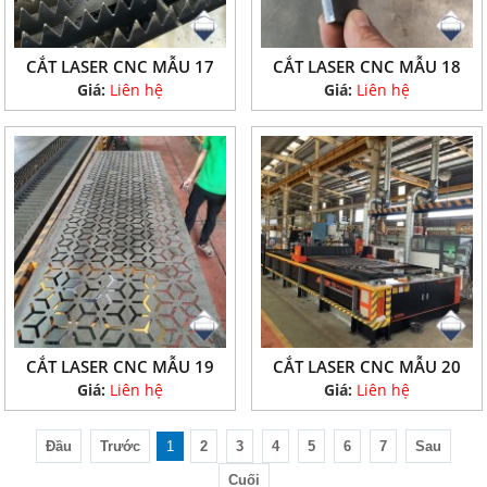
CẮT LASER CNC MẪU 17
CẮT LASER CNC MẪU 18
Giá:
Liên hệ
Giá:
Liên hệ
CẮT LASER CNC MẪU 19
CẮT LASER CNC MẪU 20
Giá:
Liên hệ
Giá:
Liên hệ
Đầu
Trước
1
2
3
4
5
6
7
Sau
Cuối