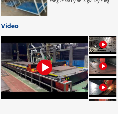
Bỏ túi địa chỉ gia công palet sắt
giá rẻ nhất tại Đồng Nai
Video
Bạn đang tìm địa chỉ gia công palet
sắt giá rẻ, uy tín, chất lượng? Bạn
muốn tìm nơi nhận gia công palet
sắt theo yêu cầu? Hãy LIÊN HỆ NGAY
nhé!
Đơn vị chuyên gia công palet sắt
theo yêu cầu uy tín
Đâu là đơn vị gia công palet sắt theo
yêu cầu chuyên nghiệp? Bạn muốn
tìm địa chỉ gia công palet tại Đồng
Nai? Muốn đặt palet cần những gì?
CLICK NGAY!
Dịch vụ gia công cắt laser CNC uy