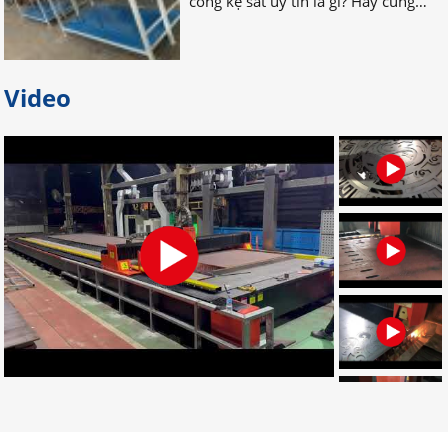
Bỏ túi địa chỉ gia công palet sắt
giá rẻ nhất tại Đồng Nai
Video
Bạn đang tìm địa chỉ gia công palet
sắt giá rẻ, uy tín, chất lượng? Bạn
muốn tìm nơi nhận gia công palet
sắt theo yêu cầu? Hãy LIÊN HỆ NGAY
nhé!
Đơn vị chuyên gia công palet sắt
theo yêu cầu uy tín
Đâu là đơn vị gia công palet sắt theo
yêu cầu chuyên nghiệp? Bạn muốn
tìm địa chỉ gia công palet tại Đồng
Nai? Muốn đặt palet cần những gì?
CLICK NGAY!
Dịch vụ gia công cắt laser CNC uy