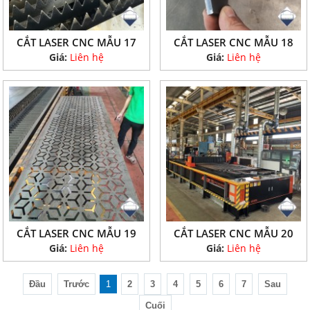
CẮT LASER CNC MẪU 17
CẮT LASER CNC MẪU 18
Giá:
Liên hệ
Giá:
Liên hệ
CẮT LASER CNC MẪU 19
CẮT LASER CNC MẪU 20
Giá:
Liên hệ
Giá:
Liên hệ
Đầu
Trước
1
2
3
4
5
6
7
Sau
Cuối