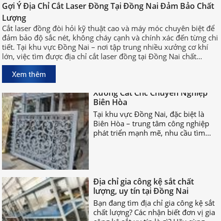
Gợi Ý Địa Chỉ Cắt Laser Đồng Tại Đồng Nai Đảm Bảo Chất
Cắt laser đồng đòi hỏi kỹ thuật cao
Lượng
và máy móc chuyên biệt để đảm bảo
Cắt laser đồng đòi hỏi kỹ thuật cao và máy móc chuyên biệt để
độ sắc nét, không cháy cạnh và
đảm bảo độ sắc nét, không cháy cạnh và chính xác đến từng chi
chính xác đến từng chi tiết. Tại khu
tiết. Tại khu vực Đồng Nai – nơi tập trung nhiều xưởng cơ khí
vực Đồng Nai – nơi tập trung nhiều
lớn, việc tìm được địa chỉ cắt laser đồng tại Đồng Nai chất
xưởng cơ khí lớn, việc tìm được địa
lượng, uy tín sẽ giúp bạn rút ngắn thời gian sản xuất và đảm
chỉ cắt laser đồng tại Đồng Nai chất
Xem thêm
bảo hiệu quả công việc.
lượng, uy tín sẽ giúp bạn rút ngắn
Xưởng Cắt Cnc Chuyên Nghiệp
thời gian sản xuất và đảm bảo hiệu
Biên Hòa
quả công việc.
Tại khu vực Đồng Nai, đặc biệt là
Biên Hòa – trung tâm công nghiệp
phát triển mạnh mẽ, nhu cầu tìm
xưởng cắt CNC chuyên nghiệp Biên
Hòa ngày càng tăng cao.
Địa chỉ gia công kệ sắt chất
lượng, uy tín tại Đồng Nai
Bạn đang tìm địa chỉ gia công kệ sắt
chất lượng? Các nhận biết đơn vị gia
công kệ sắt uy tín là gì? Hãy cùng
nhau TÌM HIỂU NGAY nhé!