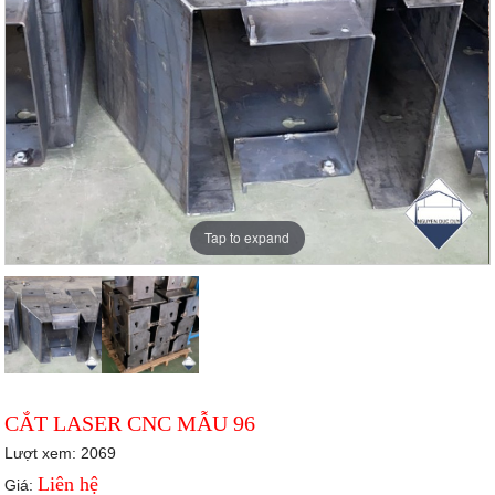
Tap to expand
CẮT LASER CNC MẪU 96
Lượt xem: 2069
Liên hệ
Giá: