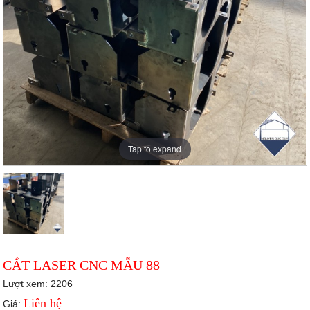
Tap to expand
CẮT LASER CNC MẪU 88
Lượt xem: 2206
Liên hệ
Giá: