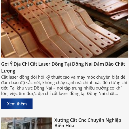
Gợi Ý Địa Chỉ Cắt Laser Đồng Tại
Gợi Ý Địa Chỉ Cắt Laser Đồng Tại Đồng Nai Đảm Bảo Chất
Đồng Nai Đảm Bảo Chất Lượng
Lượng
Cắt laser đồng đòi hỏi kỹ thuật cao
Cắt laser đồng đòi hỏi kỹ thuật cao và máy móc chuyên biệt để
và máy móc chuyên biệt để đảm bảo
đảm bảo độ sắc nét, không cháy cạnh và chính xác đến từng chi
độ sắc nét, không cháy cạnh và
tiết. Tại khu vực Đồng Nai – nơi tập trung nhiều xưởng cơ khí
chính xác đến từng chi tiết. Tại khu
lớn, việc tìm được địa chỉ cắt laser đồng tại Đồng Nai chất
vực Đồng Nai – nơi tập trung nhiều
lượng, uy tín sẽ giúp bạn rút ngắn thời gian sản xuất và đảm
xưởng cơ khí lớn, việc tìm được địa
Xem thêm
bảo hiệu quả công việc.
chỉ cắt laser đồng tại Đồng Nai chất
lượng, uy tín sẽ giúp bạn rút ngắn
Xưởng Cắt Cnc Chuyên Nghiệp
thời gian sản xuất và đảm bảo hiệu
Biên Hòa
quả công việc.
Tại khu vực Đồng Nai, đặc biệt là