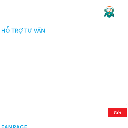
Website
: cokhinguyenducduy.vn
Dương uy tín được khách hàng quan
tâm hiện nay? Hãy cùng xem các
2019 Copyright ©
CÔNG TY TNHH NGUYỄN ĐỨC DUY
.
thông tin sau đây để có câu trả lời
nhé. XEM NGAY!
HỖ TRỢ TƯ VẤN
Dịch vụ cắt laser CNC Đồng Nai
giá rẻ chất lượng
Dịch vụ cắt laser CNC Đồng Nai giá
rẻ chất lượng ở đâu tốt? Tìm hiểu
sản phẩm và dịch vụ cắt laser CNC
tốt, giá thành thấp nhất tại Đồng Nai.
CLICK NGAY!
Lưu ngay địa chỉ xưởng cắt laser
tại Đồng Nai chuyên nghiệp
Đâu là xưởng cắt laser tại Đồng Nai
chuyên nghiệp? Xưởng cắt laser có
nhận làm theo yêu cầu không? Có
Gửi
đáp ứng được các chi tiết nhỏ
không? LIÊN HỆ NGAY
FANPAGE