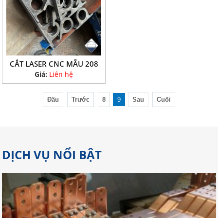
CẮT LASER CNC MẪU 208
Giá:
Liên hệ
Đầu
Trước
8
9
Sau
Cuối
DỊCH VỤ NỔI BẬT