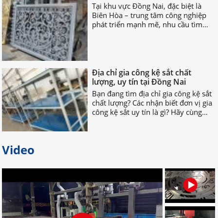
Biên Hòa – trung tâm công nghiệp
phát triển mạnh mẽ, nhu cầu tìm
xưởng cắt CNC chuyên nghiệp Biên
Hòa ngày càng tăng cao.
Địa chỉ gia công kệ sắt chất
lượng, uy tín tại Đồng Nai
Bạn đang tìm địa chỉ gia công kệ sắt
chất lượng? Các nhận biết đơn vị gia
công kệ sắt uy tín là gì? Hãy cùng
nhau TÌM HIỂU NGAY nhé!
Video
Bỏ túi địa chỉ gia công palet sắt
giá rẻ nhất tại Đồng Nai
Bạn đang tìm địa chỉ gia công palet
sắt giá rẻ, uy tín, chất lượng? Bạn
muốn tìm nơi nhận gia công palet
sắt theo yêu cầu? Hãy LIÊN HỆ NGAY
nhé!