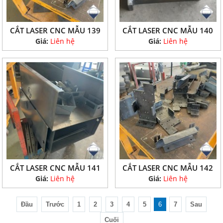
CẮT LASER CNC MẪU 139
CẮT LASER CNC MẪU 140
Giá:
Liên hệ
Giá:
Liên hệ
CẮT LASER CNC MẪU 141
CẮT LASER CNC MẪU 142
Giá:
Liên hệ
Giá:
Liên hệ
Đầu
Trước
1
2
3
4
5
6
7
Sau
Cuối