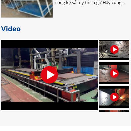
Bỏ túi địa chỉ gia công palet sắt
Video
giá rẻ nhất tại Đồng Nai
Bạn đang tìm địa chỉ gia công palet
sắt giá rẻ, uy tín, chất lượng? Bạn
muốn tìm nơi nhận gia công palet
sắt theo yêu cầu? Hãy LIÊN HỆ NGAY
nhé!
Đơn vị chuyên gia công palet sắt
theo yêu cầu uy tín
Đâu là đơn vị gia công palet sắt theo
yêu cầu chuyên nghiệp? Bạn muốn
tìm địa chỉ gia công palet tại Đồng
Nai? Muốn đặt palet cần những gì?
CLICK NGAY!
Dịch vụ gia công cắt laser CNC uy