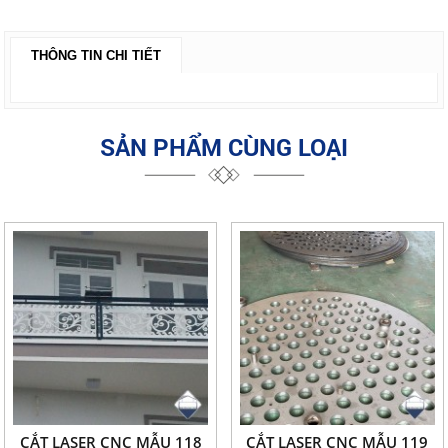
THÔNG TIN CHI TIẾT
SẢN PHẨM CÙNG LOẠI
CẮT LASER CNC MẪU 118
CẮT LASER CNC MẪU 119