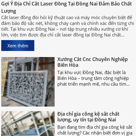
Đồng Nai Đảm Bảo Chất Lượng
Gợi Ý Địa Chỉ Cắt Laser Đồng Tại Đồng Nai Đảm Bảo Chất
Cắt laser đồng đòi hỏi kỹ thuật cao
Lượng
và máy móc chuyên biệt để đảm bảo
Cắt laser đồng đòi hỏi kỹ thuật cao và máy móc chuyên biệt để
độ sắc nét, không cháy cạnh và
đảm bảo độ sắc nét, không cháy cạnh và chính xác đến từng chi
chính xác đến từng chi tiết. Tại khu
tiết. Tại khu vực Đồng Nai – nơi tập trung nhiều xưởng cơ khí
vực Đồng Nai – nơi tập trung nhiều
lớn, việc tìm được địa chỉ cắt laser đồng tại Đồng Nai chất
xưởng cơ khí lớn, việc tìm được địa
lượng, uy tín sẽ giúp bạn rút ngắn thời gian sản xuất và đảm
chỉ cắt laser đồng tại Đồng Nai chất
Xem thêm
bảo hiệu quả công việc.
lượng, uy tín sẽ giúp bạn rút ngắn
Xưởng Cắt Cnc Chuyên Nghiệp
thời gian sản xuất và đảm bảo hiệu
Biên Hòa
quả công việc.
Tại khu vực Đồng Nai, đặc biệt là
Biên Hòa – trung tâm công nghiệp
phát triển mạnh mẽ, nhu cầu tìm
xưởng cắt CNC chuyên nghiệp Biên
Hòa ngày càng tăng cao.
Địa chỉ gia công kệ sắt chất
lượng, uy tín tại Đồng Nai
Bạn đang tìm địa chỉ gia công kệ sắt
chất lượng? Các nhận biết đơn vị gia
công kệ sắt uy tín là gì? Hãy cùng
nhau TÌM HIỂU NGAY nhé!