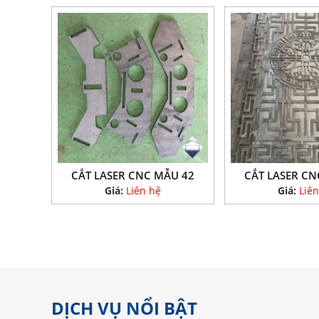
CẮT LASER CNC MẪU 42
CẮT LASER CN
Giá:
Liên hệ
Giá:
Liên
DỊCH VỤ NỔI BẬT