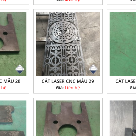
C MẪU 28
CẮT LASER CNC MẪU 29
CẮT LAS
 hệ
Giá:
Liên hệ
Gi