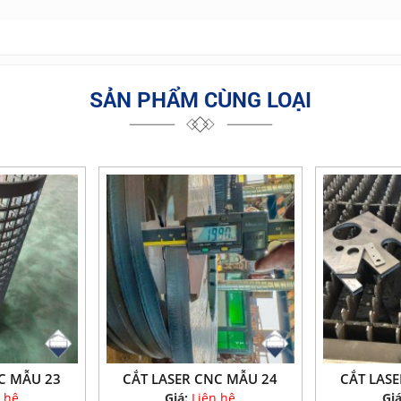
SẢN PHẨM CÙNG LOẠI
C MẪU 23
CẮT LASER CNC MẪU 24
CẮT LAS
 hệ
Giá:
Liên hệ
Gi