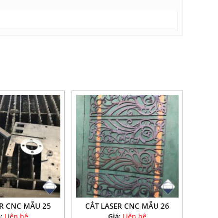
ER CNC MẪU 25
CẮT LASER CNC MẪU 26
á:
Liên hệ
Giá:
Liên hệ