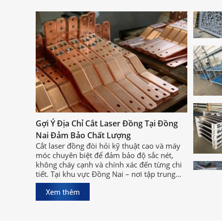
Gợi Ý Địa Chỉ Cắt Laser Đồng Tại Đồng
Nai Đảm Bảo Chất Lượng
Cắt laser đồng đòi hỏi kỹ thuật cao và máy
móc chuyên biệt để đảm bảo độ sắc nét,
không cháy cạnh và chính xác đến từng chi
tiết. Tại khu vực Đồng Nai – nơi tập trung
nhiều xưởng cơ khí lớn, việc tìm được địa
Xem thêm
chỉ cắt laser đồng tại Đồng Nai chất lượng,
uy tín sẽ giúp bạn rút ngắn thời gian sản
xuất và đảm bảo hiệu quả công việc.