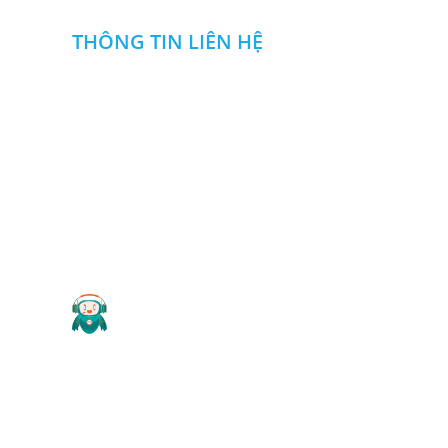
THÔNG TIN LIÊN HỆ
CÔNG TY TNHH NGUYỄN ĐỨC DUY
Địa chỉ
:
Khu SXDV nhà máy Z114,Đ. Phan Đăng Lưu
,P .Long Bình, Biên Hòa, Đồng Nai
0985 666 357
0913108357
:
-
Hotline
Email
:
ctytnhhnguyenducduy@gmail.com
Website
: cokhinguyenducduy.vn
2019 Copyright ©
CÔNG TY TNHH NGUYỄN ĐỨC DUY
.