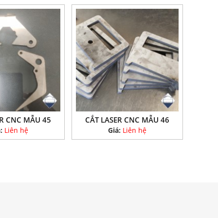
ER CNC MẪU 45
CẮT LASER CNC MẪU 46
á:
Liên hệ
Giá:
Liên hệ