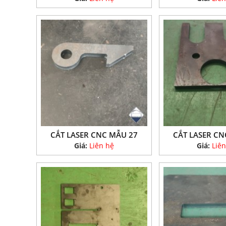
CẮT LASER CNC MẪU 27
CẮT LASER CN
Giá:
Liên hệ
Giá:
Liên