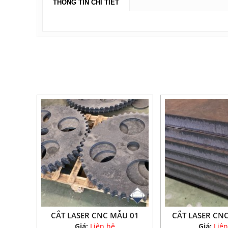
THÔNG TIN CHI TIẾT
CẮT LASER CNC MẪU 01
CẮT LASER CN
Giá:
Liên hệ
Giá:
Liên