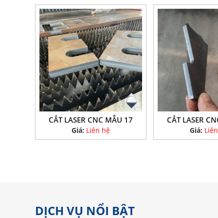
CẮT LASER CNC MẪU 17
CẮT LASER CN
Giá:
Liên hệ
Giá:
Liên
DỊCH VỤ NỔI BẬT