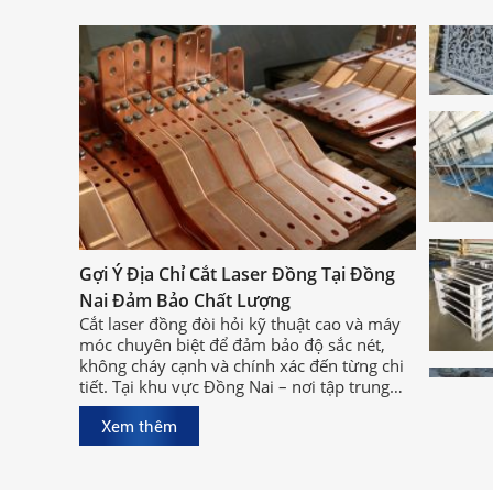
Gợi Ý Địa Chỉ Cắt Laser Đồng Tại Đồng
Nai Đảm Bảo Chất Lượng
Cắt laser đồng đòi hỏi kỹ thuật cao và máy
móc chuyên biệt để đảm bảo độ sắc nét,
không cháy cạnh và chính xác đến từng chi
tiết. Tại khu vực Đồng Nai – nơi tập trung
nhiều xưởng cơ khí lớn, việc tìm được địa
Xem thêm
chỉ cắt laser đồng tại Đồng Nai chất lượng,
uy tín sẽ giúp bạn rút ngắn thời gian sản
xuất và đảm bảo hiệu quả công việc.