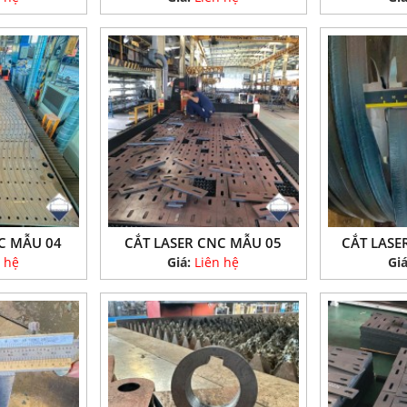
C MẪU 04
CẮT LASER CNC MẪU 05
CẮT LASE
 hệ
Giá:
Liên hệ
Gi