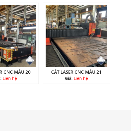
ER CNC MẪU 20
CẮT LASER CNC MẪU 21
á:
Liên hệ
Giá:
Liên hệ