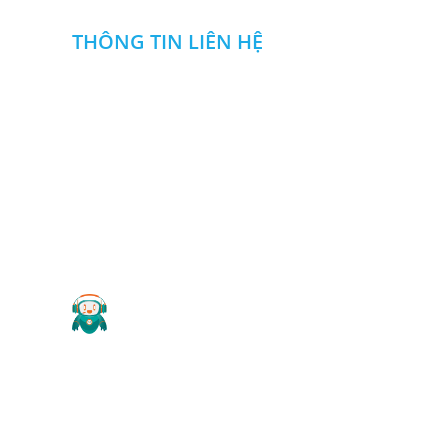
THÔNG TIN LIÊN HỆ
CÔNG TY TNHH NGUYỄN ĐỨC DUY
Địa chỉ
:
Khu SXDV nhà máy Z114,Đ. Phan Đăng Lưu
,P .Long Bình, Biên Hòa, Đồng Nai
0985 666 357
0913108357
:
-
Hotline
Email
:
ctytnhhnguyenducduy@gmail.com
Website
: cokhinguyenducduy.vn
2019 Copyright ©
CÔNG TY TNHH NGUYỄN ĐỨC DUY
.