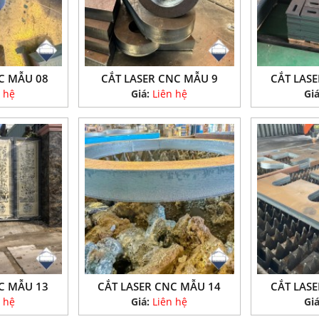
C MẪU 08
CẮT LASER CNC MẪU 9
CẮT LAS
 hệ
Giá:
Liên hệ
Gi
C MẪU 13
CẮT LASER CNC MẪU 14
CẮT LAS
 hệ
Giá:
Liên hệ
Gi