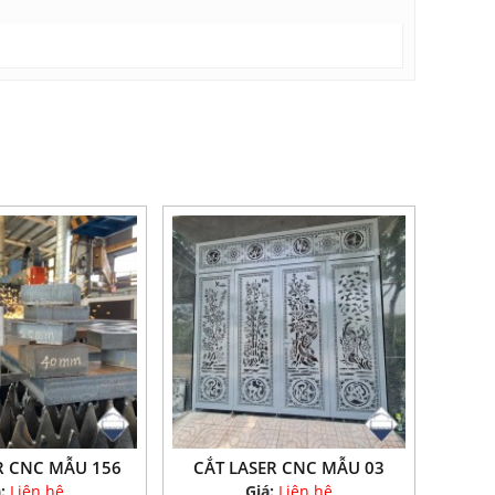
R CNC MẪU 156
CẮT LASER CNC MẪU 03
á:
Liên hệ
Giá:
Liên hệ