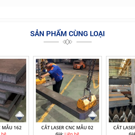
SẢN PHẨM CÙNG LOẠI
C MẪU 162
CẮT LASER CNC MẪU 02
CẮT LASE
 hệ
Giá:
Liên hệ
Gi