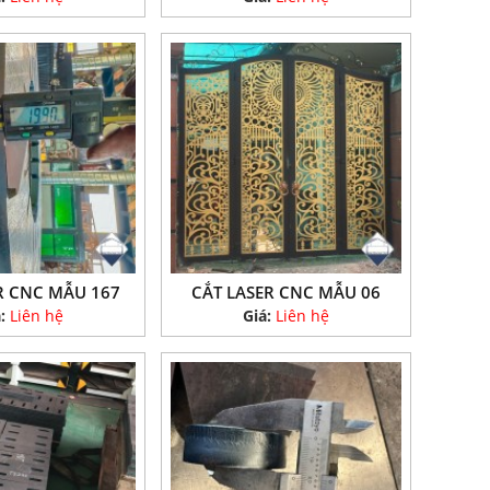
R CNC MẪU 167
CẮT LASER CNC MẪU 06
á:
Liên hệ
Giá:
Liên hệ