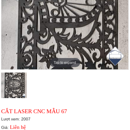
Tap to expand
CẮT LASER CNC MẪU 67
Lượt xem: 2007
Liên hệ
Giá: