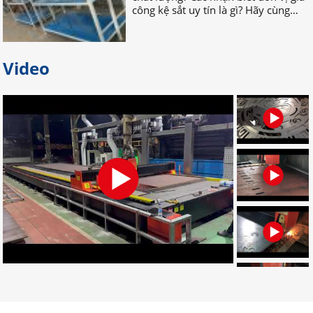
nhau TÌM HIỂU NGAY nhé!
Bỏ túi địa chỉ gia công palet sắt
Video
giá rẻ nhất tại Đồng Nai
Bạn đang tìm địa chỉ gia công palet
sắt giá rẻ, uy tín, chất lượng? Bạn
muốn tìm nơi nhận gia công palet
sắt theo yêu cầu? Hãy LIÊN HỆ NGAY
nhé!
Đơn vị chuyên gia công palet sắt
theo yêu cầu uy tín
Đâu là đơn vị gia công palet sắt theo
yêu cầu chuyên nghiệp? Bạn muốn
tìm địa chỉ gia công palet tại Đồng
Nai? Muốn đặt palet cần những gì?
CLICK NGAY!
Dịch vụ gia công cắt laser CNC uy