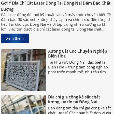
Đồng Nai Đảm Bảo Chất Lượng
Gợi Ý Địa Chỉ Cắt Laser Đồng Tại Đồng Nai Đảm Bảo Chất
Cắt laser đồng đòi hỏi kỹ thuật cao
Lượng
và máy móc chuyên biệt để đảm bảo
Cắt laser đồng đòi hỏi kỹ thuật cao và máy móc chuyên biệt để
độ sắc nét, không cháy cạnh và
đảm bảo độ sắc nét, không cháy cạnh và chính xác đến từng chi
chính xác đến từng chi tiết. Tại khu
tiết. Tại khu vực Đồng Nai – nơi tập trung nhiều xưởng cơ khí
vực Đồng Nai – nơi tập trung nhiều
lớn, việc tìm được địa chỉ cắt laser đồng tại Đồng Nai chất
xưởng cơ khí lớn, việc tìm được địa
lượng, uy tín sẽ giúp bạn rút ngắn thời gian sản xuất và đảm
chỉ cắt laser đồng tại Đồng Nai chất
Xem thêm
bảo hiệu quả công việc.
lượng, uy tín sẽ giúp bạn rút ngắn
Xưởng Cắt Cnc Chuyên Nghiệp
thời gian sản xuất và đảm bảo hiệu
Biên Hòa
quả công việc.
Tại khu vực Đồng Nai, đặc biệt là
Biên Hòa – trung tâm công nghiệp
phát triển mạnh mẽ, nhu cầu tìm
xưởng cắt CNC chuyên nghiệp Biên
Hòa ngày càng tăng cao.
Địa chỉ gia công kệ sắt chất
lượng, uy tín tại Đồng Nai
Bạn đang tìm địa chỉ gia công kệ sắt
chất lượng? Các nhận biết đơn vị gia
công kệ sắt uy tín là gì? Hãy cùng