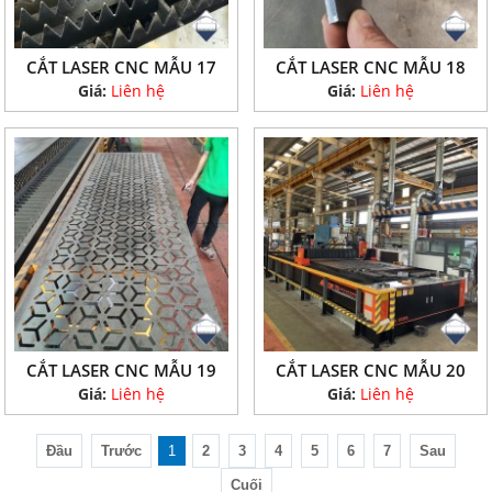
CẮT LASER CNC MẪU 17
CẮT LASER CNC MẪU 18
Giá:
Liên hệ
Giá:
Liên hệ
CẮT LASER CNC MẪU 19
CẮT LASER CNC MẪU 20
Giá:
Liên hệ
Giá:
Liên hệ
Đầu
Trước
1
2
3
4
5
6
7
Sau
Cuối