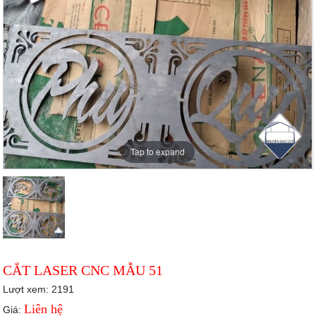
Tap to expand
CẮT LASER CNC MẪU 51
Lượt xem: 2191
Liên hệ
Giá: