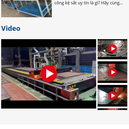
Bỏ túi địa chỉ gia công palet sắt
Video
giá rẻ nhất tại Đồng Nai
Bạn đang tìm địa chỉ gia công palet
sắt giá rẻ, uy tín, chất lượng? Bạn
muốn tìm nơi nhận gia công palet
sắt theo yêu cầu? Hãy LIÊN HỆ NGAY
nhé!
Đơn vị chuyên gia công palet sắt
theo yêu cầu uy tín
Đâu là đơn vị gia công palet sắt theo
yêu cầu chuyên nghiệp? Bạn muốn
tìm địa chỉ gia công palet tại Đồng
Nai? Muốn đặt palet cần những gì?
CLICK NGAY!
Dịch vụ gia công cắt laser CNC uy