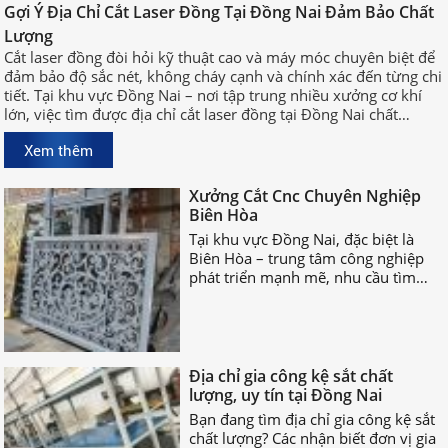
Đồng Nai Đảm Bảo Chất Lượng
Gợi Ý Địa Chỉ Cắt Laser Đồng Tại Đồng Nai Đảm Bảo Chất
Cắt laser đồng đòi hỏi kỹ thuật cao
Lượng
và máy móc chuyên biệt để đảm bảo
Cắt laser đồng đòi hỏi kỹ thuật cao và máy móc chuyên biệt để
độ sắc nét, không cháy cạnh và
đảm bảo độ sắc nét, không cháy cạnh và chính xác đến từng chi
chính xác đến từng chi tiết. Tại khu
tiết. Tại khu vực Đồng Nai – nơi tập trung nhiều xưởng cơ khí
vực Đồng Nai – nơi tập trung nhiều
lớn, việc tìm được địa chỉ cắt laser đồng tại Đồng Nai chất
xưởng cơ khí lớn, việc tìm được địa
lượng, uy tín sẽ giúp bạn rút ngắn thời gian sản xuất và đảm
chỉ cắt laser đồng tại Đồng Nai chất
Xem thêm
bảo hiệu quả công việc.
lượng, uy tín sẽ giúp bạn rút ngắn
Xưởng Cắt Cnc Chuyên Nghiệp
thời gian sản xuất và đảm bảo hiệu
Biên Hòa
quả công việc.
Tại khu vực Đồng Nai, đặc biệt là
Biên Hòa – trung tâm công nghiệp
phát triển mạnh mẽ, nhu cầu tìm
xưởng cắt CNC chuyên nghiệp Biên
Hòa ngày càng tăng cao.
Địa chỉ gia công kệ sắt chất
lượng, uy tín tại Đồng Nai
Bạn đang tìm địa chỉ gia công kệ sắt
chất lượng? Các nhận biết đơn vị gia
công kệ sắt uy tín là gì? Hãy cùng
nhau TÌM HIỂU NGAY nhé!