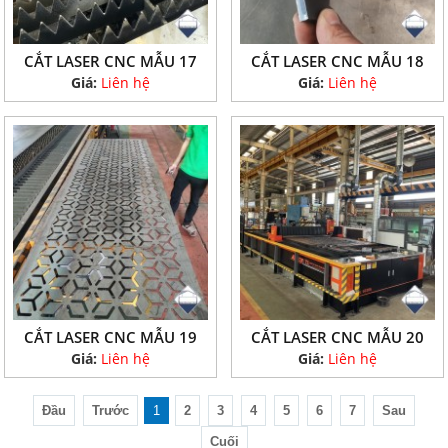
CẮT LASER CNC MẪU 17
CẮT LASER CNC MẪU 18
Giá:
Liên hệ
Giá:
Liên hệ
CẮT LASER CNC MẪU 19
CẮT LASER CNC MẪU 20
Giá:
Liên hệ
Giá:
Liên hệ
Đầu
Trước
1
2
3
4
5
6
7
Sau
Cuối