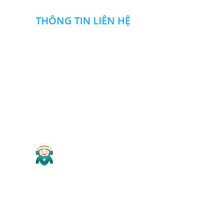
THÔNG TIN LIÊN HỆ
CÔNG TY TNHH NGUYỄN ĐỨC DUY
Địa chỉ
:
Khu SXDV nhà máy Z114,Đ. Phan Đăng Lưu
,P .Long Bình, Biên Hòa, Đồng Nai
0985 666 357
0913108357
:
-
Hotline
Email
:
ctytnhhnguyenducduy@gmail.com
Website
: cokhinguyenducduy.vn
2019 Copyright ©
CÔNG TY TNHH NGUYỄN ĐỨC DUY
.