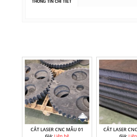
THÔNG TIN CHI TIẾT
CẮT LASER CNC MẪU 01
CẮT LASER CN
Giá:
Liên hệ
Giá:
Liên