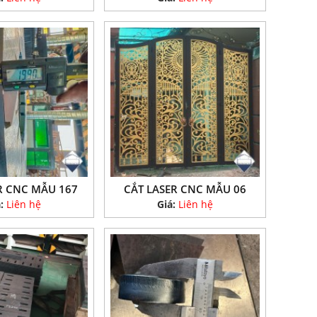
R CNC MẪU 167
CẮT LASER CNC MẪU 06
á:
Liên hệ
Giá:
Liên hệ