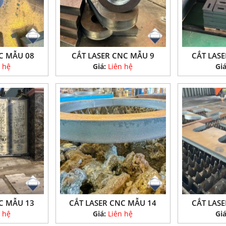
C MẪU 08
CẮT LASER CNC MẪU 9
CẮT LAS
 hệ
Giá:
Liên hệ
Gi
C MẪU 13
CẮT LASER CNC MẪU 14
CẮT LAS
 hệ
Giá:
Liên hệ
Gi