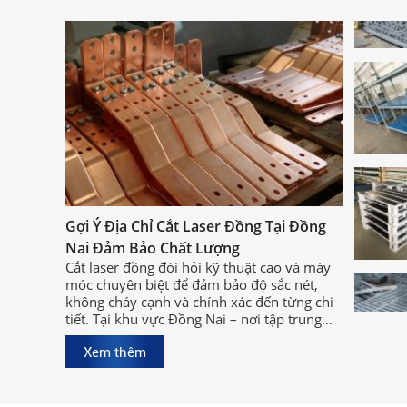
Gợi Ý Địa Chỉ Cắt Laser Đồng Tại Đồng
Nai Đảm Bảo Chất Lượng
Cắt laser đồng đòi hỏi kỹ thuật cao và máy
móc chuyên biệt để đảm bảo độ sắc nét,
không cháy cạnh và chính xác đến từng chi
tiết. Tại khu vực Đồng Nai – nơi tập trung
nhiều xưởng cơ khí lớn, việc tìm được địa
Xem thêm
chỉ cắt laser đồng tại Đồng Nai chất lượng,
uy tín sẽ giúp bạn rút ngắn thời gian sản
xuất và đảm bảo hiệu quả công việc.