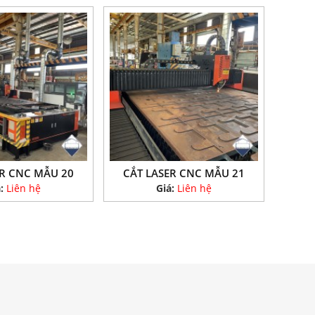
ER CNC MẪU 20
CẮT LASER CNC MẪU 21
á:
Liên hệ
Giá:
Liên hệ