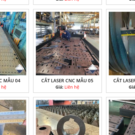
C MẪU 04
CẮT LASER CNC MẪU 05
CẮT LASE
 hệ
Giá:
Liên hệ
Gi