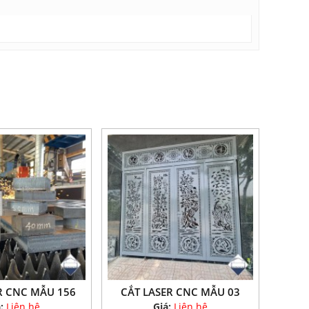
R CNC MẪU 156
CẮT LASER CNC MẪU 03
á:
Liên hệ
Giá:
Liên hệ