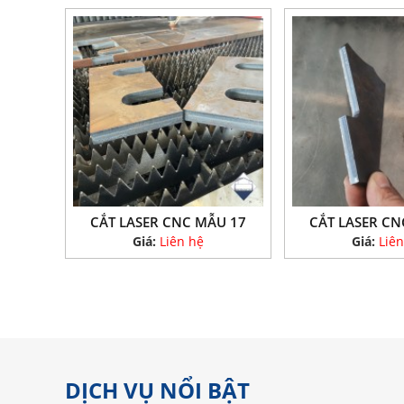
CẮT LASER CNC MẪU 17
CẮT LASER CN
Giá:
Liên hệ
Giá:
Liên
DỊCH VỤ NỔI BẬT