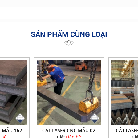
SẢN PHẨM CÙNG LOẠI
C MẪU 162
CẮT LASER CNC MẪU 02
CẮT LASE
 hệ
Giá:
Liên hệ
Gi