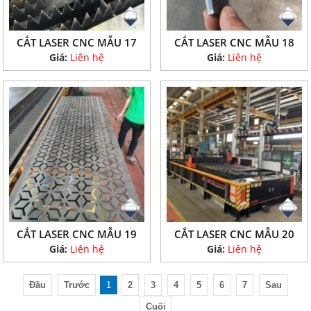
CẮT LASER CNC MẪU 17
CẮT LASER CNC MẪU 18
Giá:
Liên hệ
Giá:
Liên hệ
CẮT LASER CNC MẪU 19
CẮT LASER CNC MẪU 20
Giá:
Liên hệ
Giá:
Liên hệ
Đầu
Trước
1
2
3
4
5
6
7
Sau
Cuối