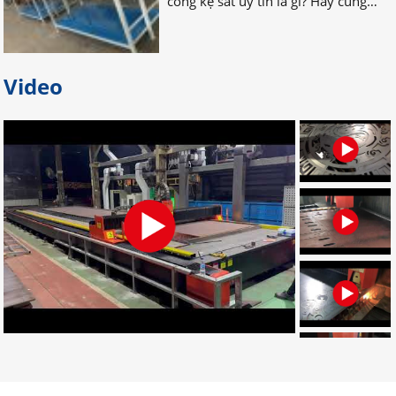
Bỏ túi địa chỉ gia công palet sắt
giá rẻ nhất tại Đồng Nai
Video
Bạn đang tìm địa chỉ gia công palet
sắt giá rẻ, uy tín, chất lượng? Bạn
muốn tìm nơi nhận gia công palet
sắt theo yêu cầu? Hãy LIÊN HỆ NGAY
nhé!
Đơn vị chuyên gia công palet sắt
theo yêu cầu uy tín
Đâu là đơn vị gia công palet sắt theo
yêu cầu chuyên nghiệp? Bạn muốn
tìm địa chỉ gia công palet tại Đồng
Nai? Muốn đặt palet cần những gì?
CLICK NGAY!
Dịch vụ gia công cắt laser CNC uy
tín ở đâu tốt nhất tại Đồng Nai?