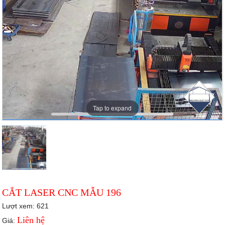
Tap to expand
CẮT LASER CNC MẪU 196
Lượt xem: 621
Liên hệ
Giá: