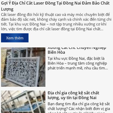
Gợi Ý Địa Chỉ Cắt Laser Đồng Tại Đồng Nai Đảm Bảo Chất
Cắt laser đồng đòi hỏi kỹ thuật cao
Lượng
và máy móc chuyên biệt để đảm bảo
Cắt laser đồng đòi hỏi kỹ thuật cao và máy móc chuyên biệt để
độ sắc nét, không cháy cạnh và
đảm bảo độ sắc nét, không cháy cạnh và chính xác đến từng chi
chính xác đến từng chi tiết. Tại khu
tiết. Tại khu vực Đồng Nai – nơi tập trung nhiều xưởng cơ khí
vực Đồng Nai – nơi tập trung nhiều
lớn, việc tìm được địa chỉ cắt laser đồng tại Đồng Nai chất
xưởng cơ khí lớn, việc tìm được địa
lượng, uy tín sẽ giúp bạn rút ngắn thời gian sản xuất và đảm
chỉ cắt laser đồng tại Đồng Nai chất
Xem thêm
bảo hiệu quả công việc.
lượng, uy tín sẽ giúp bạn rút ngắn
Xưởng Cắt Cnc Chuyên Nghiệp
thời gian sản xuất và đảm bảo hiệu
Biên Hòa
quả công việc.
Tại khu vực Đồng Nai, đặc biệt là
Biên Hòa – trung tâm công nghiệp
phát triển mạnh mẽ, nhu cầu tìm
xưởng cắt CNC chuyên nghiệp Biên
Hòa ngày càng tăng cao.
Địa chỉ gia công kệ sắt chất
lượng, uy tín tại Đồng Nai
Bạn đang tìm địa chỉ gia công kệ sắt
chất lượng? Các nhận biết đơn vị gia
công kệ sắt uy tín là gì? Hãy cùng
nhau TÌM HIỂU NGAY nhé!