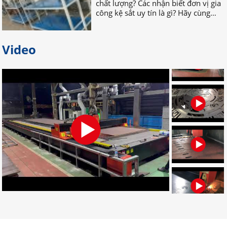
nhau TÌM HIỂU NGAY nhé!
Video
Bỏ túi địa chỉ gia công palet sắt
giá rẻ nhất tại Đồng Nai
Bạn đang tìm địa chỉ gia công palet
sắt giá rẻ, uy tín, chất lượng? Bạn
muốn tìm nơi nhận gia công palet
sắt theo yêu cầu? Hãy LIÊN HỆ NGAY
nhé!
Đơn vị chuyên gia công palet sắt
theo yêu cầu uy tín
Đâu là đơn vị gia công palet sắt theo
yêu cầu chuyên nghiệp? Bạn muốn
tìm địa chỉ gia công palet tại Đồng
Nai? Muốn đặt palet cần những gì?
CLICK NGAY!