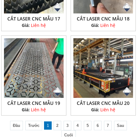
CẮT LASER CNC MẪU 17
CẮT LASER CNC MẪU 18
Giá:
Liên hệ
Giá:
Liên hệ
CẮT LASER CNC MẪU 19
CẮT LASER CNC MẪU 20
Giá:
Liên hệ
Giá:
Liên hệ
Đầu
Trước
1
2
3
4
5
6
7
Sau
Cuối