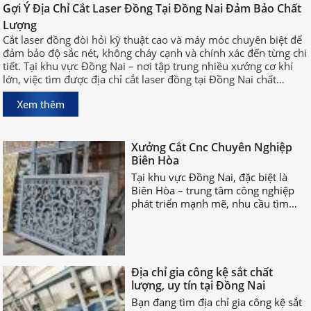
Gợi Ý Địa Chỉ Cắt Laser Đồng Tại
Gợi Ý Địa Chỉ Cắt Laser Đồng Tại Đồng Nai Đảm Bảo Chất
Đồng Nai Đảm Bảo Chất Lượng
Lượng
Cắt laser đồng đòi hỏi kỹ thuật cao
Cắt laser đồng đòi hỏi kỹ thuật cao và máy móc chuyên biệt để
và máy móc chuyên biệt để đảm bảo
đảm bảo độ sắc nét, không cháy cạnh và chính xác đến từng chi
độ sắc nét, không cháy cạnh và
tiết. Tại khu vực Đồng Nai – nơi tập trung nhiều xưởng cơ khí
chính xác đến từng chi tiết. Tại khu
lớn, việc tìm được địa chỉ cắt laser đồng tại Đồng Nai chất
vực Đồng Nai – nơi tập trung nhiều
lượng, uy tín sẽ giúp bạn rút ngắn thời gian sản xuất và đảm
xưởng cơ khí lớn, việc tìm được địa
Xem thêm
bảo hiệu quả công việc.
chỉ cắt laser đồng tại Đồng Nai chất
lượng, uy tín sẽ giúp bạn rút ngắn
Xưởng Cắt Cnc Chuyên Nghiệp
thời gian sản xuất và đảm bảo hiệu
Biên Hòa
quả công việc.
Tại khu vực Đồng Nai, đặc biệt là
Biên Hòa – trung tâm công nghiệp
phát triển mạnh mẽ, nhu cầu tìm
xưởng cắt CNC chuyên nghiệp Biên
Hòa ngày càng tăng cao.
Địa chỉ gia công kệ sắt chất
lượng, uy tín tại Đồng Nai
Bạn đang tìm địa chỉ gia công kệ sắt
chất lượng? Các nhận biết đơn vị gia
công kệ sắt uy tín là gì? Hãy cùng