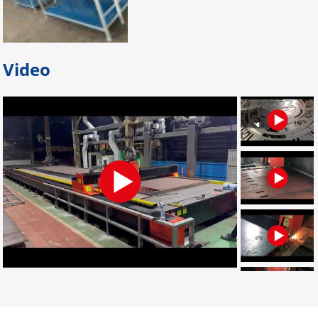
Bỏ túi địa chỉ gia công palet sắt
giá rẻ nhất tại Đồng Nai
Video
Bạn đang tìm địa chỉ gia công palet
sắt giá rẻ, uy tín, chất lượng? Bạn
muốn tìm nơi nhận gia công palet
sắt theo yêu cầu? Hãy LIÊN HỆ NGAY
nhé!
Đơn vị chuyên gia công palet sắt
theo yêu cầu uy tín
Đâu là đơn vị gia công palet sắt theo
yêu cầu chuyên nghiệp? Bạn muốn
tìm địa chỉ gia công palet tại Đồng
Nai? Muốn đặt palet cần những gì?
CLICK NGAY!
Dịch vụ gia công cắt laser CNC uy
tín ở đâu tốt nhất tại Đồng Nai?