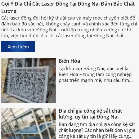
Cắt laser đồng đòi hỏi kỹ thuật cao
Gợi Ý Địa Chỉ Cắt Laser Đồng Tại Đồng Nai Đảm Bảo Chất
và máy móc chuyên biệt để đảm bảo
Lượng
độ sắc nét, không cháy cạnh và
Cắt laser đồng đòi hỏi kỹ thuật cao và máy móc chuyên biệt để
chính xác đến từng chi tiết. Tại khu
đảm bảo độ sắc nét, không cháy cạnh và chính xác đến từng chi
vực Đồng Nai – nơi tập trung nhiều
tiết. Tại khu vực Đồng Nai – nơi tập trung nhiều xưởng cơ khí
xưởng cơ khí lớn, việc tìm được địa
lớn, việc tìm được địa chỉ cắt laser đồng tại Đồng Nai chất
chỉ cắt laser đồng tại Đồng Nai chất
lượng, uy tín sẽ giúp bạn rút ngắn thời gian sản xuất và đảm
lượng, uy tín sẽ giúp bạn rút ngắn
Xưởng Cắt Cnc Chuyên Nghiệp
Xem thêm
bảo hiệu quả công việc.
thời gian sản xuất và đảm bảo hiệu
Biên Hòa
quả công việc.
Tại khu vực Đồng Nai, đặc biệt là
Biên Hòa – trung tâm công nghiệp
phát triển mạnh mẽ, nhu cầu tìm
xưởng cắt CNC chuyên nghiệp Biên
Hòa ngày càng tăng cao.
Địa chỉ gia công kệ sắt chất
lượng, uy tín tại Đồng Nai
Bạn đang tìm địa chỉ gia công kệ sắt
chất lượng? Các nhận biết đơn vị gia
công kệ sắt uy tín là gì? Hãy cùng
nhau TÌM HIỂU NGAY nhé!