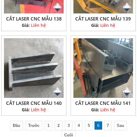
CẮT LASER CNC MẪU 138
CẮT LASER CNC MẪU 139
Giá:
Liên hệ
Giá:
Liên hệ
CẮT LASER CNC MẪU 140
CẮT LASER CNC MẪU 141
Giá:
Liên hệ
Giá:
Liên hệ
Đầu
Trước
1
2
3
4
5
6
7
Sau
Cuối