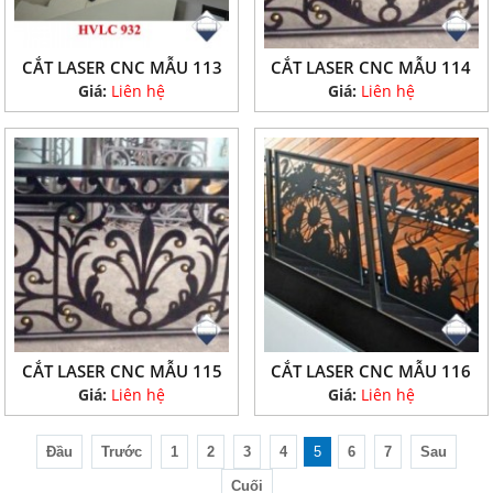
CẮT LASER CNC MẪU 113
CẮT LASER CNC MẪU 114
Giá:
Liên hệ
Giá:
Liên hệ
CẮT LASER CNC MẪU 115
CẮT LASER CNC MẪU 116
Giá:
Liên hệ
Giá:
Liên hệ
Đầu
Trước
1
2
3
4
5
6
7
Sau
Cuối