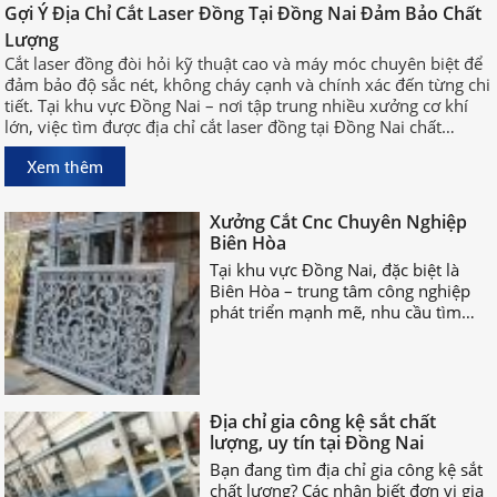
Đồng Nai Đảm Bảo Chất Lượng
Gợi Ý Địa Chỉ Cắt Laser Đồng Tại Đồng Nai Đảm Bảo Chất
Cắt laser đồng đòi hỏi kỹ thuật cao
Lượng
và máy móc chuyên biệt để đảm bảo
Cắt laser đồng đòi hỏi kỹ thuật cao và máy móc chuyên biệt để
độ sắc nét, không cháy cạnh và
đảm bảo độ sắc nét, không cháy cạnh và chính xác đến từng chi
chính xác đến từng chi tiết. Tại khu
tiết. Tại khu vực Đồng Nai – nơi tập trung nhiều xưởng cơ khí
vực Đồng Nai – nơi tập trung nhiều
lớn, việc tìm được địa chỉ cắt laser đồng tại Đồng Nai chất
xưởng cơ khí lớn, việc tìm được địa
lượng, uy tín sẽ giúp bạn rút ngắn thời gian sản xuất và đảm
chỉ cắt laser đồng tại Đồng Nai chất
Xem thêm
bảo hiệu quả công việc.
lượng, uy tín sẽ giúp bạn rút ngắn
Xưởng Cắt Cnc Chuyên Nghiệp
thời gian sản xuất và đảm bảo hiệu
Biên Hòa
quả công việc.
Tại khu vực Đồng Nai, đặc biệt là
Biên Hòa – trung tâm công nghiệp
phát triển mạnh mẽ, nhu cầu tìm
xưởng cắt CNC chuyên nghiệp Biên
Hòa ngày càng tăng cao.
Địa chỉ gia công kệ sắt chất
lượng, uy tín tại Đồng Nai
Bạn đang tìm địa chỉ gia công kệ sắt
chất lượng? Các nhận biết đơn vị gia
công kệ sắt uy tín là gì? Hãy cùng