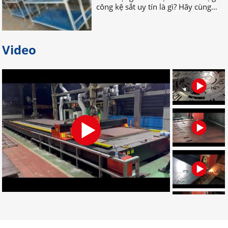
nhau TÌM HIỂU NGAY nhé!
Bỏ túi địa chỉ gia công palet sắt
Video
giá rẻ nhất tại Đồng Nai
Bạn đang tìm địa chỉ gia công palet
sắt giá rẻ, uy tín, chất lượng? Bạn
muốn tìm nơi nhận gia công palet
sắt theo yêu cầu? Hãy LIÊN HỆ NGAY
nhé!
Đơn vị chuyên gia công palet sắt
theo yêu cầu uy tín
Đâu là đơn vị gia công palet sắt theo
yêu cầu chuyên nghiệp? Bạn muốn
tìm địa chỉ gia công palet tại Đồng
Nai? Muốn đặt palet cần những gì?
CLICK NGAY!
Dịch vụ gia công cắt laser CNC uy