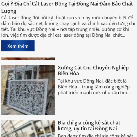
Gợi Ý Địa Chỉ Cắt Laser Đồng Tại
Gợi Ý Địa Chỉ Cắt Laser Đồng Tại Đồng Nai Đảm Bảo Chất
Đồng Nai Đảm Bảo Chất Lượng
Lượng
Cắt laser đồng đòi hỏi kỹ thuật cao
Cắt laser đồng đòi hỏi kỹ thuật cao và máy móc chuyên biệt để
và máy móc chuyên biệt để đảm bảo
đảm bảo độ sắc nét, không cháy cạnh và chính xác đến từng chi
độ sắc nét, không cháy cạnh và
tiết. Tại khu vực Đồng Nai – nơi tập trung nhiều xưởng cơ khí
chính xác đến từng chi tiết. Tại khu
lớn, việc tìm được địa chỉ cắt laser đồng tại Đồng Nai chất
vực Đồng Nai – nơi tập trung nhiều
lượng, uy tín sẽ giúp bạn rút ngắn thời gian sản xuất và đảm
xưởng cơ khí lớn, việc tìm được địa
Xem thêm
bảo hiệu quả công việc.
chỉ cắt laser đồng tại Đồng Nai chất
lượng, uy tín sẽ giúp bạn rút ngắn
Xưởng Cắt Cnc Chuyên Nghiệp
thời gian sản xuất và đảm bảo hiệu
Biên Hòa
quả công việc.
Tại khu vực Đồng Nai, đặc biệt là
Biên Hòa – trung tâm công nghiệp
phát triển mạnh mẽ, nhu cầu tìm
xưởng cắt CNC chuyên nghiệp Biên
Hòa ngày càng tăng cao.
Địa chỉ gia công kệ sắt chất
lượng, uy tín tại Đồng Nai
Bạn đang tìm địa chỉ gia công kệ sắt
chất lượng? Các nhận biết đơn vị gia