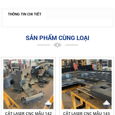
THÔNG TIN CHI TIẾT
SẢN PHẨM CÙNG LOẠI
CẮT LASER CNC MẪU 142
CẮT LASER CNC MẪU 143