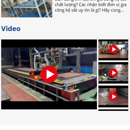
công kệ sắt uy tín là gì? Hãy cùng
nhau TÌM HIỂU NGAY nhé!
Video
Bỏ túi địa chỉ gia công palet sắt
giá rẻ nhất tại Đồng Nai
Bạn đang tìm địa chỉ gia công palet
sắt giá rẻ, uy tín, chất lượng? Bạn
muốn tìm nơi nhận gia công palet
sắt theo yêu cầu? Hãy LIÊN HỆ NGAY
nhé!
Đơn vị chuyên gia công palet sắt
theo yêu cầu uy tín
Đâu là đơn vị gia công palet sắt theo
yêu cầu chuyên nghiệp? Bạn muốn
tìm địa chỉ gia công palet tại Đồng
Nai? Muốn đặt palet cần những gì?
CLICK NGAY!