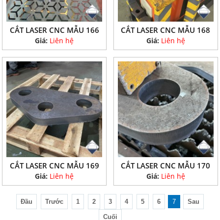
CẮT LASER CNC MẪU 166
CẮT LASER CNC MẪU 168
Giá:
Liên hệ
Giá:
Liên hệ
CẮT LASER CNC MẪU 169
CẮT LASER CNC MẪU 170
Giá:
Liên hệ
Giá:
Liên hệ
Đầu
Trước
1
2
3
4
5
6
7
Sau
Cuối