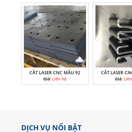
CẮT LASER CNC MẪU 92
CẮT LASER CN
Giá:
Liên hệ
Giá:
Liên
DỊCH VỤ NỔI BẬT