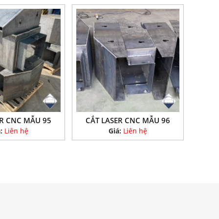
ER CNC MẪU 95
CẮT LASER CNC MẪU 96
á:
Liên hệ
Giá:
Liên hệ