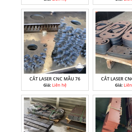
CẮT LASER CNC MẪU 76
CẮT LASER CN
Giá:
Liên hệ
Giá:
Liên