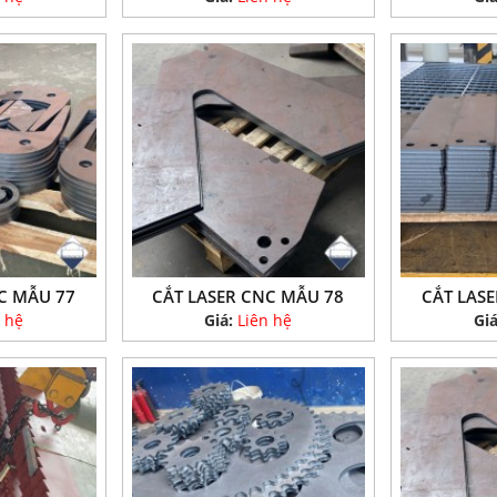
C MẪU 77
CẮT LASER CNC MẪU 78
CẮT LAS
 hệ
Giá:
Liên hệ
Gi