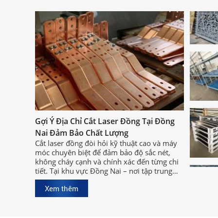
Gợi Ý Địa Chỉ Cắt Laser Đồng Tại Đồng
Nai Đảm Bảo Chất Lượng
Cắt laser đồng đòi hỏi kỹ thuật cao và máy
móc chuyên biệt để đảm bảo độ sắc nét,
không cháy cạnh và chính xác đến từng chi
tiết. Tại khu vực Đồng Nai – nơi tập trung
nhiều xưởng cơ khí lớn, việc tìm được địa
Xem thêm
chỉ cắt laser đồng tại Đồng Nai chất lượng,
uy tín sẽ giúp bạn rút ngắn thời gian sản
xuất và đảm bảo hiệu quả công việc.