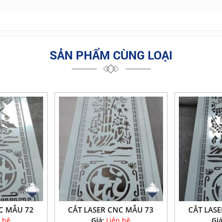
SẢN PHẨM CÙNG LOẠI
C MẪU 72
CẮT LASER CNC MẪU 73
CẮT LAS
 hệ
Giá:
Liên hệ
Gi