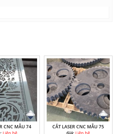
ER CNC MẪU 74
CẮT LASER CNC MẪU 75
á:
Liên hệ
Giá:
Liên hệ