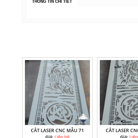
THÔNG TIN CHI TIẾT
CẮT LASER CNC MẪU 71
CẮT LASER CN
Giá:
Liên hệ
Giá:
Liên