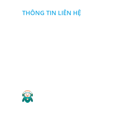
THÔNG TIN LIÊN HỆ
CÔNG TY TNHH NGUYỄN ĐỨC DUY
Địa chỉ
:
Khu SXDV nhà máy Z114,Đ. Phan Đăng Lưu
,P .Long Bình, Biên Hòa, Đồng Nai
0985 666 357
0913108357
:
-
Hotline
Email
:
ctytnhhnguyenducduy@gmail.com
Website
: cokhinguyenducduy.vn
2019 Copyright ©
CÔNG TY TNHH NGUYỄN ĐỨC DUY
.