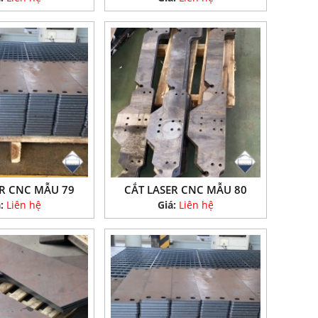
ER CNC MẪU 79
CẮT LASER CNC MẪU 80
á:
Liên hệ
Giá:
Liên hệ