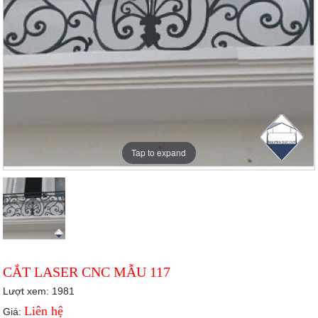
Tap to expand
CẮT LASER CNC MẪU 117
Lượt xem: 1981
Liên hệ
Giá: