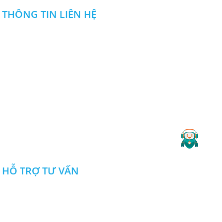
THÔNG TIN LIÊN HỆ
Dịch vụ gia công cắt laser CNC uy
tín ở đâu tốt nhất tại Đồng Nai?
Dịch vụ gia công cắt laser CNC uy tín
CÔNG TY TNHH NGUYỄN ĐỨC DUY
nào chuyên nghiệp và đảm bảo
thẩm mỹ, tính chính xác cho thành
Địa chỉ
:
Khu SXDV nhà máy Z114,Đ. Phan Đăng Lưu ,P .Long
phẩm? Tham khảo bài sau để biết rõ
Bình, Biên Hòa, Đồng Nai
hơn. CLICK NGAY!
0985 666 357
0913108357
:
-
Hotline
Lưu ngay địa chỉ cắt laser CNC
Email
:
ctytnhhnguyenducduy@gmail.com
Bình Dương uy tín hiện nay
Website
: cokhinguyenducduy.vn
Đâu là địa địa chỉ cắt laser CNC Bình
Dương uy tín được khách hàng quan
2019 Copyright ©
CÔNG TY TNHH NGUYỄN ĐỨC DUY
.
tâm hiện nay? Hãy cùng xem các
thông tin sau đây để có câu trả lời
nhé. XEM NGAY!
HỖ TRỢ TƯ VẤN
Dịch vụ cắt laser CNC Đồng Nai
giá rẻ chất lượng
Dịch vụ cắt laser CNC Đồng Nai giá