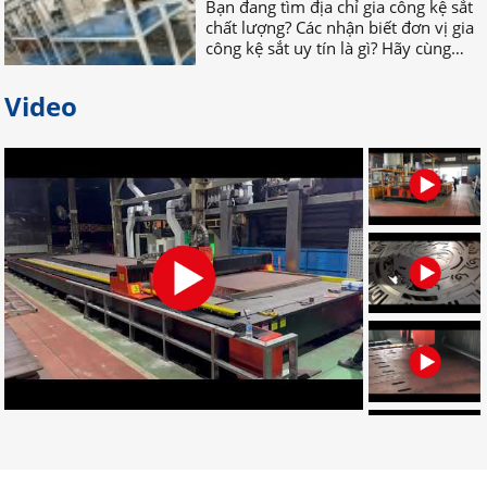
công kệ sắt uy tín là gì? Hãy cùng
nhau TÌM HIỂU NGAY nhé!
Video
Bỏ túi địa chỉ gia công palet sắt
giá rẻ nhất tại Đồng Nai
Bạn đang tìm địa chỉ gia công palet
sắt giá rẻ, uy tín, chất lượng? Bạn
muốn tìm nơi nhận gia công palet
sắt theo yêu cầu? Hãy LIÊN HỆ NGAY
nhé!
Đơn vị chuyên gia công palet sắt
theo yêu cầu uy tín
Đâu là đơn vị gia công palet sắt theo
yêu cầu chuyên nghiệp? Bạn muốn
tìm địa chỉ gia công palet tại Đồng
Nai? Muốn đặt palet cần những gì?
CLICK NGAY!