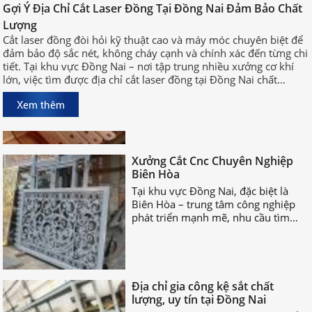
Gợi Ý Địa Chỉ Cắt Laser Đồng Tại Đồng Nai Đảm Bảo Chất
Gợi Ý Địa Chỉ Cắt Laser Đồng Tại
Lượng
Đồng Nai Đảm Bảo Chất Lượng
Cắt laser đồng đòi hỏi kỹ thuật cao và máy móc chuyên biệt để
Cắt laser đồng đòi hỏi kỹ thuật cao
đảm bảo độ sắc nét, không cháy cạnh và chính xác đến từng chi
và máy móc chuyên biệt để đảm bảo
tiết. Tại khu vực Đồng Nai – nơi tập trung nhiều xưởng cơ khí
độ sắc nét, không cháy cạnh và
lớn, việc tìm được địa chỉ cắt laser đồng tại Đồng Nai chất
chính xác đến từng chi tiết. Tại khu
lượng, uy tín sẽ giúp bạn rút ngắn thời gian sản xuất và đảm
vực Đồng Nai – nơi tập trung nhiều
Xem thêm
bảo hiệu quả công việc.
xưởng cơ khí lớn, việc tìm được địa
chỉ cắt laser đồng tại Đồng Nai chất
lượng, uy tín sẽ giúp bạn rút ngắn
Xưởng Cắt Cnc Chuyên Nghiệp
thời gian sản xuất và đảm bảo hiệu
Biên Hòa
quả công việc.
Tại khu vực Đồng Nai, đặc biệt là
Biên Hòa – trung tâm công nghiệp
phát triển mạnh mẽ, nhu cầu tìm
xưởng cắt CNC chuyên nghiệp Biên
Hòa ngày càng tăng cao.
Địa chỉ gia công kệ sắt chất
lượng, uy tín tại Đồng Nai
Bạn đang tìm địa chỉ gia công kệ sắt
chất lượng? Các nhận biết đơn vị gia