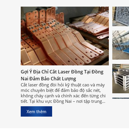
Gợi Ý Địa Chỉ Cắt Laser Đồng Tại Đồng
Nai Đảm Bảo Chất Lượng
Cắt laser đồng đòi hỏi kỹ thuật cao và máy
móc chuyên biệt để đảm bảo độ sắc nét,
không cháy cạnh và chính xác đến từng chi
tiết. Tại khu vực Đồng Nai – nơi tập trung
nhiều xưởng cơ khí lớn, việc tìm được địa
Xem thêm
chỉ cắt laser đồng tại Đồng Nai chất lượng,
uy tín sẽ giúp bạn rút ngắn thời gian sản
xuất và đảm bảo hiệu quả công việc.