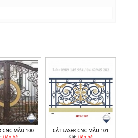
R CNC MẪU 100
CẮT LASER CNC MẪU 101
á:
Liên hệ
Giá:
Liên hệ