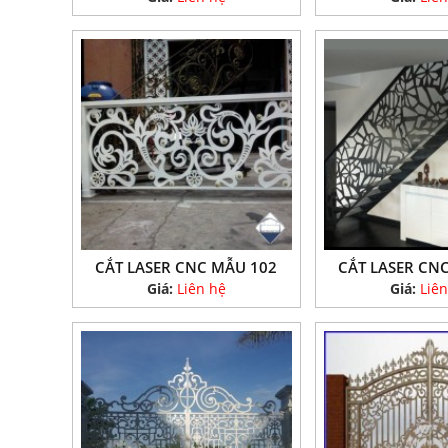
CẮT LASER CNC MẪU 102
CẮT LASER CN
Giá:
Liên hệ
Giá:
Liên