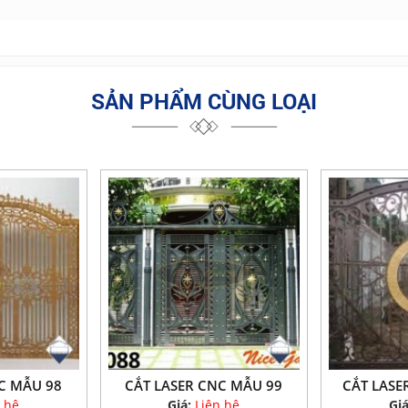
SẢN PHẨM CÙNG LOẠI
C MẪU 98
CẮT LASER CNC MẪU 99
CẮT LASE
 hệ
Giá:
Liên hệ
Gi