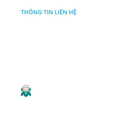
THÔNG TIN LIÊN HỆ
CÔNG TY TNHH NGUYỄN ĐỨC DUY
Địa chỉ
:
Khu SXDV nhà máy Z114,Đ. Phan Đăng Lưu
,P .Long Bình, Biên Hòa, Đồng Nai
0985 666 357
0913108357
:
-
Hotline
Email
:
ctytnhhnguyenducduy@gmail.com
Website
: cokhinguyenducduy.vn
2019 Copyright ©
CÔNG TY TNHH NGUYỄN ĐỨC DUY
.