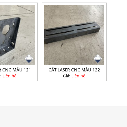
R CNC MẪU 121
CẮT LASER CNC MẪU 122
á:
Liên hệ
Giá:
Liên hệ