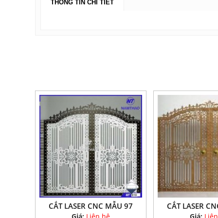
THÔNG TIN CHI TIẾT
CẮT LASER CNC MẪU 97
CẮT LASER CN
Giá:
Liên hệ
Giá:
Liên