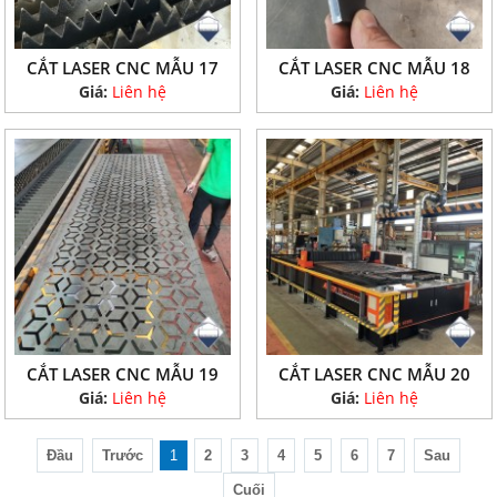
CẮT LASER CNC MẪU 17
CẮT LASER CNC MẪU 18
Giá:
Liên hệ
Giá:
Liên hệ
CẮT LASER CNC MẪU 19
CẮT LASER CNC MẪU 20
Giá:
Liên hệ
Giá:
Liên hệ
Đầu
Trước
1
2
3
4
5
6
7
Sau
Cuối