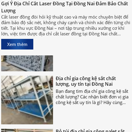
Gợi Ý Địa Chỉ Cắt Laser Đồng Tại Đồng Nai Đảm Bảo Chất
xưởng cơ khí lớn, việc tìm được địa
chỉ cắt laser đồng tại Đồng Nai chất
Lượng
lượng, uy tín sẽ giúp bạn rút ngắn
Xưởng Cắt Cnc Chuyên Nghiệp
Cắt laser đồng đòi hỏi kỹ thuật cao và máy móc chuyên biệt để
thời gian sản xuất và đảm bảo hiệu
Biên Hòa
đảm bảo độ sắc nét, không cháy cạnh và chính xác đến từng chi
quả công việc.
tiết. Tại khu vực Đồng Nai – nơi tập trung nhiều xưởng cơ khí
Tại khu vực Đồng Nai, đặc biệt là
lớn, việc tìm được địa chỉ cắt laser đồng tại Đồng Nai chất
Biên Hòa – trung tâm công nghiệp
lượng, uy tín sẽ giúp bạn rút ngắn thời gian sản xuất và đảm
phát triển mạnh mẽ, nhu cầu tìm
Xem thêm
bảo hiệu quả công việc.
xưởng cắt CNC chuyên nghiệp Biên
Hòa ngày càng tăng cao.
Địa chỉ gia công kệ sắt chất
lượng, uy tín tại Đồng Nai
Bạn đang tìm địa chỉ gia công kệ sắt
chất lượng? Các nhận biết đơn vị gia
công kệ sắt uy tín là gì? Hãy cùng
nhau TÌM HIỂU NGAY nhé!
Bỏ túi địa chỉ gia công palet sắt
giá rẻ nhất tại Đồng Nai