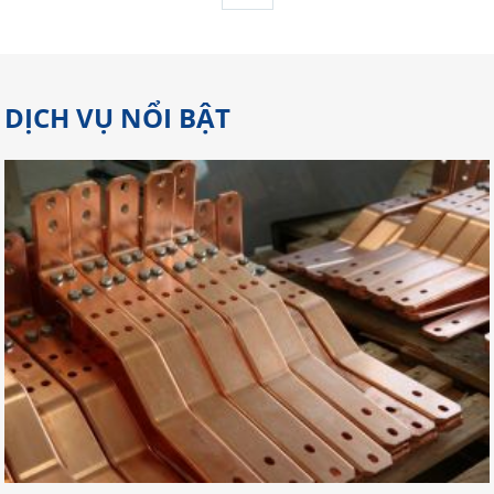
DỊCH VỤ NỔI BẬT
Gợi Ý Địa Chỉ Cắt Laser Đồng Tại
Đồng Nai Đảm Bảo Chất Lượng
Cắt laser đồng đòi hỏi kỹ thuật cao
và máy móc chuyên biệt để đảm bảo
độ sắc nét, không cháy cạnh và
chính xác đến từng chi tiết. Tại khu
vực Đồng Nai – nơi tập trung nhiều