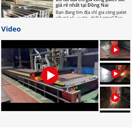
Bạn đang tìm địa chỉ gia công palet
sắt giá rẻ, uy tín, chất lượng? Bạn
muốn tìm nơi nhận gia công palet
sắt theo yêu cầu? Hãy LIÊN HỆ NGAY
nhé!
Video
Đơn vị chuyên gia công palet sắt
theo yêu cầu uy tín
Đâu là đơn vị gia công palet sắt theo
yêu cầu chuyên nghiệp? Bạn muốn
tìm địa chỉ gia công palet tại Đồng
Nai? Muốn đặt palet cần những gì?
CLICK NGAY!
Dịch vụ gia công cắt laser CNC uy
tín ở đâu tốt nhất tại Đồng Nai?
Dịch vụ gia công cắt laser CNC uy tín
nào chuyên nghiệp và đảm bảo
thẩm mỹ, tính chính xác cho thành
phẩm? Tham khảo bài sau để biết rõ
hơn. CLICK NGAY!