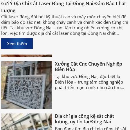
Gợi Ý Địa Chỉ Cắt Laser Đồng Tại
Gợi Ý Địa Chỉ Cắt Laser Đồng Tại Đồng Nai Đảm Bảo Chất
Đồng Nai Đảm Bảo Chất Lượng
Lượng
Cắt laser đồng đòi hỏi kỹ thuật cao
Cắt laser đồng đòi hỏi kỹ thuật cao và máy móc chuyên biệt để
và máy móc chuyên biệt để đảm bảo
đảm bảo độ sắc nét, không cháy cạnh và chính xác đến từng chi
độ sắc nét, không cháy cạnh và
tiết. Tại khu vực Đồng Nai – nơi tập trung nhiều xưởng cơ khí
chính xác đến từng chi tiết. Tại khu
lớn, việc tìm được địa chỉ cắt laser đồng tại Đồng Nai chất
vực Đồng Nai – nơi tập trung nhiều
lượng, uy tín sẽ giúp bạn rút ngắn thời gian sản xuất và đảm
xưởng cơ khí lớn, việc tìm được địa
Xem thêm
bảo hiệu quả công việc.
chỉ cắt laser đồng tại Đồng Nai chất
lượng, uy tín sẽ giúp bạn rút ngắn
Xưởng Cắt Cnc Chuyên Nghiệp
thời gian sản xuất và đảm bảo hiệu
Biên Hòa
quả công việc.
Tại khu vực Đồng Nai, đặc biệt là
Biên Hòa – trung tâm công nghiệp
phát triển mạnh mẽ, nhu cầu tìm
xưởng cắt CNC chuyên nghiệp Biên
Hòa ngày càng tăng cao.
Địa chỉ gia công kệ sắt chất
lượng, uy tín tại Đồng Nai
Bạn đang tìm địa chỉ gia công kệ sắt
chất lượng? Các nhận biết đơn vị gia