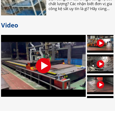
công kệ sắt uy tín là gì? Hãy cùng
nhau TÌM HIỂU NGAY nhé!
Video
Bỏ túi địa chỉ gia công palet sắt
giá rẻ nhất tại Đồng Nai
Bạn đang tìm địa chỉ gia công palet
sắt giá rẻ, uy tín, chất lượng? Bạn
muốn tìm nơi nhận gia công palet
sắt theo yêu cầu? Hãy LIÊN HỆ NGAY
nhé!
Đơn vị chuyên gia công palet sắt
theo yêu cầu uy tín
Đâu là đơn vị gia công palet sắt theo
yêu cầu chuyên nghiệp? Bạn muốn
tìm địa chỉ gia công palet tại Đồng
Nai? Muốn đặt palet cần những gì?
CLICK NGAY!